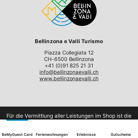
Dienstleistung, für die Sie eine Bestätigung per E-Mail
erhalten. Diese ist an der Kasse des Dienstleisters
vorzuweisen und direkt zu bezahlen.
Bellinzona e Valli Turismo
Piazza Collegiata 12
CH-6500 Bellinzona
info@bellinzonaevalli.ch
www.bellinzonaevalli.ch
Für die Vermittlung aller Leistungen im Shop ist die
Swiss Booking AG verantwortlich.
BeMyGuest Card
Ferienwohnungen
Erlebnisse
Gutscheine