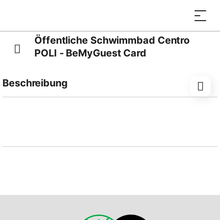
Öffentliche Schwimmbad Centro
POLI - BeMyGuest Card
Beschreibung
Wohlbefinden und Entspannung das ganze Jahr über
im Zentrum POLI in Olivone!
Das öffentliche Schwimmbad bietet eine moderne und
gepflegte Umgebung, ideal zum Schwimmen und
Entspannen in jeder Jahreszeit.
Profitieren Sie jetzt von 15 % Rabatt auf alle Eintritte
für Nichtwohnhafte bei Vorweisung der Guest Card.
Der Rabatt gilt das ganze Jahr über.
Dieses Produkt kann nicht online gekauft werden. Die
(kostenlose) Reservierung gilt als Buchung der