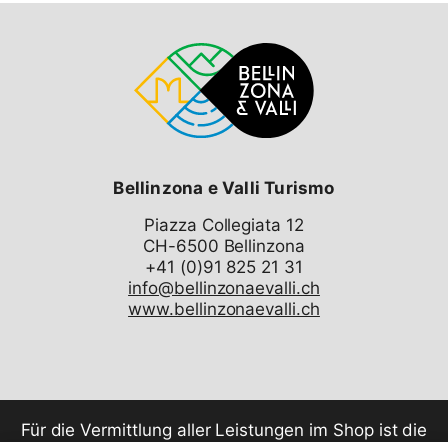
enthaltene köstliche Lunchpaket, das vom Quintorno-
Team sorgfältig mit den besten Produkten des
Kantons Tessin zubereitet wird.
Eine Entdeckungstour zu den Festungen, die die Stadt
Bellinzona und ihre Umgebung so prägen: Die Burgen,
die seit dem Jahr 2000 zum UNESCO Weltkulturerbe
zählen und die “Hungertürme” aus dem 18.
Jahrhundert. Die Tour führt raus in die
Bellinzona e Valli Turismo
Magadinoebene, auf ruhigen Strässchen zu den
umliegenden Hügeln, zu weidenden Pferden und
Piazza Collegiata 12
folgen Wasserläufen, insbesondere dem Fluss Ticino.
CH-6500 Bellinzona
Lasst euch von den vielen Landwirtschaftsbetrieben
entlang der Strecke verführen, halten Sie an und
info@bellinzonaevalli.ch
probieren Sie einige lokale Produkte!
www.bellinzonaevalli.ch
Es können auch geführte Touren gebucht werden, für
Einzel- oder Gruppenfahrten.
Für die Vermittlung aller Leistungen im Shop ist die