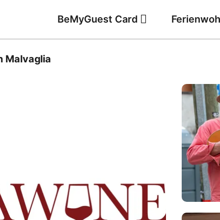
BeMyGuest Card
Ferienwo
n Malvaglia