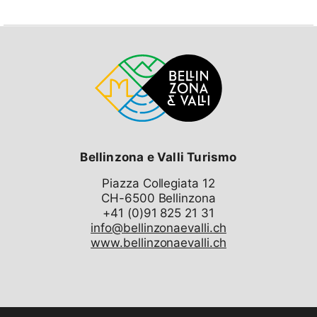
den Skigebieten Ihrer Wahl beinhaltet:
Airolo
und/oder Andermatt
!
Der Transfer Airolo-Andermatt (H/R) mit dem Zug ist
für die Gäste gratis.
Das Angebot beinhaltet:
Eine Übernachtung im B&B Garni Motta in Airolo
(inkl. Frühstück)
Skipässe für zwei Tage in den Skigebieten
Ihrer
Bellinzona e Valli Turismo
Wahl
:
1x Airolo + 1x Andermatt*
Piazza Collegiata 12
2x Andermatt*
CH-6500 Bellinzona
2x Airolo
(*Angebot nur gültig bei Anreise mit der
info@bellinzonaevalli.ch
Bahn nach Andermatt)
www.bellinzonaevalli.ch
Das Angebot ist für Paare (zwei Erwachsene) und
Familien (zwei Erwachsene + zwei Kinder bis zu 15
Jahren) erhältlich.