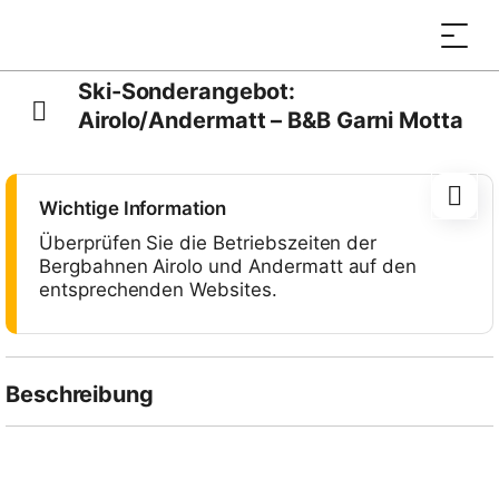
Ski-Sonderangebot:
Airolo/Andermatt – B&B Garni Motta
Wichtige Information
Überprüfen Sie die Betriebszeiten der
Bergbahnen Airolo und Andermatt auf den
entsprechenden Websites.
Beschreibung
Geniessen Sie einen schönen Skiurlaub im
Hotel
Garni B&B Motta
in Airolo dank diesem
Spezialangebot, das Tageskarten für zwei Skitage in