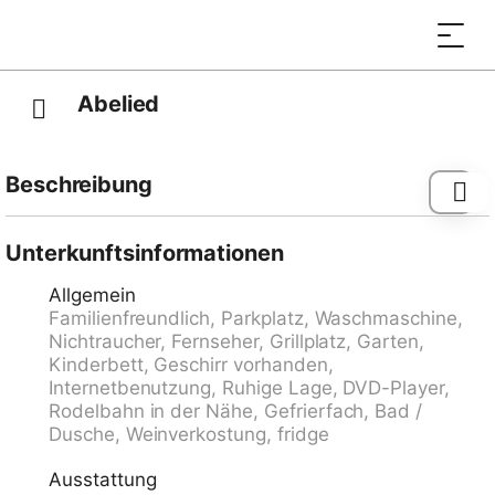
Abelied
Beschreibung
Straßenbahn "Wabern" 49.3 km, Bushaltestelle
"Adelboden, Schreiner Bärtschi" 70 m, Bahnstation
Unterkunftsinformationen
"Lenk im Simmental" 7.6 km, Fähre "Faulensee (See)"
Allgemein
24.7 km.
Familienfreundlich, Parkplatz, Waschmaschine,
Nichtraucher, Fernseher, Grillplatz, Garten,
Kinderbett, Geschirr vorhanden,
Internetbenutzung, Ruhige Lage, DVD-Player,
Rodelbahn in der Nähe, Gefrierfach, Bad /
Dusche, Weinverkostung, fridge
Ausstattung