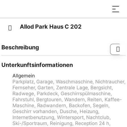
Allod Park Haus C 202
Beschreibung
Davos-Platz: Komfortables Appartementhaus "Allod-
Park", 1'560 m.ü.M.. Im Ortszentrum, 700 m vom
Unterkunftsinformationen
Zentrum von Davos Platz, zentrale, ruhige Lage. Zur
Allgemein
Mitbenutzung: Park. Im Hause: Empfang, Restaurant,
Parkplatz, Garage, Waschmaschine, Nichtraucher,
Bar, Wireless LAN, Fahrstuhl, Skiraum, Zentralheizung,
Fernseher, Garten, Zentrale Lage, Bergsicht,
Waschmaschine (extra), Wäschetrockner (zur
Radwege, Parkdeck, Geschirrspülmaschine,
Mitbenutzung, extra), Trockenraum, Skischuhtrockner.
Fahrstuhl, Bergtouren, Wandern, Reiten, Kaffee-
Wäschewechsel (zusätzlich extra). Handtuchwechsel
Maschine, Radwandern, Backofen, Segeln,
(zusätzlich extra). Wohnungsreinigung möglich (extra).
Geschirr vorhanden, Dusche, Heizung,
Zufahrt bis zum Haus. Parkplatz (extra),
Internetbenutzung, Wintersport, Nachtclub,
Gemeinschaftsgarage (extra). Maße: Höhe 200 cm.
Ski-/Sportraum, Reinigung, Reception 24 h,
Supermarkt 800 m, Einkaufszentrum 400 m,