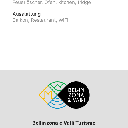
Feuerlöscher, Ofen, kitchen, fridge
Restaurant 10 m, Bäckerei 300 m, Bushaltestelle
"Kongresszentrum" 100 m, Bahnstation "Davos-Platz"
Ausstattung
1.2 km, Park "Kurpark" 50 m, Freibad, Hallenbad 200
Balkon, Restaurant, WiFi
m, Strandbad 3.1 km, Badesee 2.7 km, See Davoser
See 2.7 km. Golfplatz (18 Loch) 2 km, Surfschule 3.1
km, Segelschule 3.1 km, Tennis 4 km, Tennishalle 4
km, Minigolf 400 m, Reitstall 5 km, Sportzentrum 200
m, Wanderwege ab Haus, Radweg 400 m,
Luftseilbahn 1.5 km, Bergeisenbahn 600 m, Sessellift
1.8 km, Gondelbahn 1.7 km, Skipisten 1.7 km,
Skiverleih 1.7 km, Skibushaltestelle 50 m, Skischule 1.5
km, Kinderskischule 1.5 km, Langlaufloipe 1 km,
Eisfeld 200 m, Kinderspielplatz 50 m. Nahe gelegene
Sehenswürdigkeiten: Kirchner Museum 50 m.
Bekannte Skigebiete sind gut erreichbar: Parsenn 1.5
km, Jakobshorn 1.2 km, Rinerhorn 8 km. Bekannte
Seen in der Umgebung sind gut erreichbar:
Davosersee 2.7 km. Bitte beachten: Be- und Entladen
am Ferienhaus möglich. Die Mietobjekte können sich
in Lage, Größe und Beschaffenheit des Grundstücks
unterscheiden. Die Mietobjekte können sich in
Bellinzona e Valli Turismo