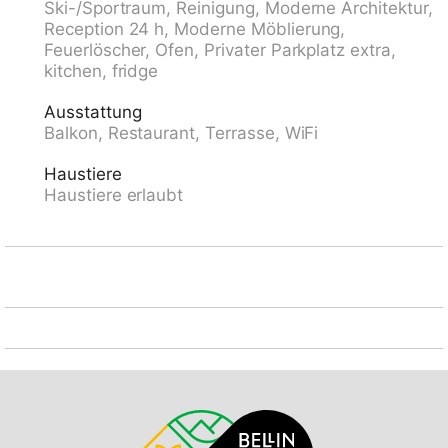
Ski-/Sportraum, Reinigung, Moderne Architektur,
Restaurant 10 m, Bäckerei 300 m, Bushaltestelle
Reception 24 h, Moderne Möblierung,
"Kongresszentrum" 100 m, Bahnstation "Davos-Platz"
Feuerlöscher, Ofen, Privater Parkplatz extra,
1.2 km, Park "Kurpark" 50 m, Freibad, Hallenbad 200
kitchen, fridge
m, Strandbad 3.1 km, Badesee 2.7 km, See Davoser
See 2.7 km. Golfplatz (18 Loch) 2 km, Surfschule 3.1
Ausstattung
km, Segelschule 3.1 km, Tennis 4 km, Tennishalle 4
Balkon, Restaurant, Terrasse, WiFi
km, Minigolf 400 m, Reitstall 5 km, Sportzentrum 200
m, Wanderwege ab Haus, Radweg 400 m,
Haustiere
Luftseilbahn 1.5 km, Bergeisenbahn 600 m, Sessellift
Haustiere erlaubt
1.8 km, Gondelbahn 1.7 km, Skipisten 1.7 km,
Skiverleih 1.7 km, Skibushaltestelle 50 m, Skischule 1.5
km, Kinderskischule 1.5 km, Langlaufloipe 1 km,
Eisfeld 200 m, Kinderspielplatz 50 m. Nahe gelegene
Sehenswürdigkeiten: Kirchner Museum 50 m.
Bekannte Skigebiete sind gut erreichbar: Parsenn 1.5
km, Jakobshorn 1.2 km, Rinerhorn 8 km. Bekannte
Seen in der Umgebung sind gut erreichbar:
Davosersee 2.7 km. Bitte beachten: Be- und Entladen
am Ferienhaus möglich. Die Mietobjekte können sich
in Lage, Größe und Beschaffenheit des Grundstücks
unterscheiden. Die Mietobjekte können sich in