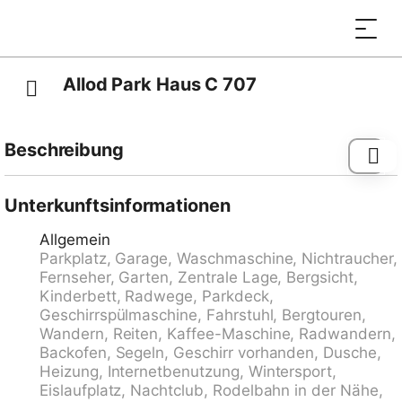
Allod Park Haus C 707
Beschreibung
Davos-Platz: Komfortables Appartementhaus "Allod-
Park", 1'560 m.ü.M.. Im Ortszentrum, 700 m vom
Unterkunftsinformationen
Zentrum von Davos Platz, zentrale, ruhige Lage. Zur
Allgemein
Mitbenutzung: Park. Im Hause: Empfang, Restaurant,
Parkplatz, Garage, Waschmaschine, Nichtraucher,
Bar, Wireless LAN, Fahrstuhl, Skiraum, Zentralheizung,
Fernseher, Garten, Zentrale Lage, Bergsicht,
Waschmaschine (extra), Wäschetrockner (zur
Kinderbett, Radwege, Parkdeck,
Mitbenutzung, extra), Trockenraum, Skischuhtrockner.
Geschirrspülmaschine, Fahrstuhl, Bergtouren,
Wäschewechsel (zusätzlich extra). Handtuchwechsel
Wandern, Reiten, Kaffee-Maschine, Radwandern,
(zusätzlich extra). Wohnungsreinigung möglich (extra).
Backofen, Segeln, Geschirr vorhanden, Dusche,
Zufahrt bis zum Haus. Parkplatz (extra),
Heizung, Internetbenutzung, Wintersport,
Gemeinschaftsgarage (extra). Maße: Höhe 200 cm.
Eislaufplatz, Nachtclub, Rodelbahn in der Nähe,
Supermarkt 800 m, Einkaufszentrum 400 m,