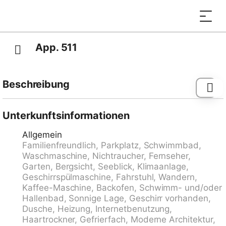
App. 511
Beschreibung
Bissone 9 km von Lugano: Schönes, komfortables
Appartementhaus "Lago di Lugano", umgeben von
Unterkunftsinformationen
Bäumen und Wiesen. Am Ortsrand Bissone, ruhige,
Allgemein
sonnige Lage, exzellente Lage: Absolut zentral und
Familienfreundlich, Parkplatz, Schwimmbad,
dennoch ruhig, 20 m vom See. Zur Mitbenutzung:
Waschmaschine, Nichtraucher, Fernseher,
Park, wunderschöner Garten zum Entspannen,
Garten, Bergsicht, Seeblick, Klimaanlage,
Schwimmbad beheizt (saisonale Verfügbarkeit:
Geschirrspülmaschine, Fahrstuhl, Wandern,
01.Apr. - 30.Sep.) mit Innentreppe. Ungleichmässige
Kaffee-Maschine, Backofen, Schwimm- und/oder
Schwimmbadform Dusche/WC im Poolbereich,
Hallenbad, Sonnige Lage, Geschirr vorhanden,
Kinderbecken, Aussendusche. Im Hause:
Dusche, Heizung, Internetbenutzung,
Fitnessraum, Fahrstuhl, Zentralheizung,
Haartrockner, Gefrierfach, Moderne Architektur,
Waschmaschine (extra), Wäschetrockner (zur