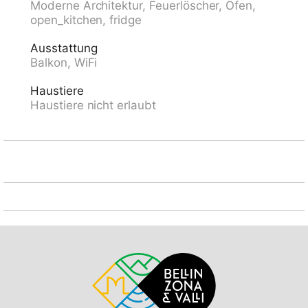
Moderne Architektur, Feuerlöscher, Ofen,
Skisportanlagen, Skipisten, Skiverleih, Skischule 500
open_kitchen, fridge
m, Schlittelbahn 300 m, Langlaufloipe 20 m, Eisfeld 2
km, Kinderspielplatz 500 m. Bekannte Skigebiete sind
Ausstattung
gut erreichbar: Lenzerheide - Arosa.
Balkon, WiFi
Haustiere
Haustiere nicht erlaubt