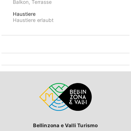
Balkon, Terrasse
Mercato DI Malesco IT, Cascate dei Camini, Vigezzo.
Wandergebiete: Centovalli, Valle Vigezzo. Bitte
Haustiere
beachten: Fahrzeug empfohlen. Der Besitzer
Haustiere erlaubt
akzeptiert keine Gruppen. Der Besitzer akzeptiert
keine Jugendgruppen. Tiere in der Umgebung.
Bellinzona e Valli Turismo