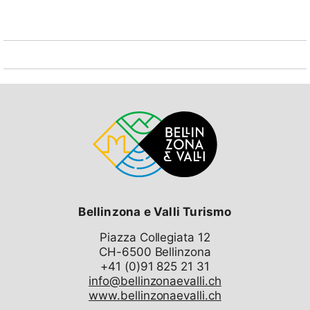
reservierter Parkplatz (Nr. A208, im oberen Niveau).
Nach der Hotelschliessung sind seit einigen Jahren
Hallenbad, Sauna, sowie Réception und Restaurant /
Bar des Hotels Disentiserhofes bis auf weiteres nicht
mehr in Betrieb. Bis auf wenige Ausnahmen gehören
die 153 Wohnungen nicht zum Hotelbetrieb. Trotzdem
ist diese Apartanlage recht belebt, da viele
Eigentümer ihre Wohnung selber nutzen, respektive
direkt vermieten. Somit waren und sind alle
Einrichtungen wie in einem normalen
Mehrfamilienhaus in Betrieb wie Hauswartung, Post,
Antenne für Fernseh / Radio, Kehricht, Waschküchen,
Garage, Lift, Spielplatz, usw. Ferner ist der
Gratisempfang des Internets in der Halle vor der
Altréception nach wie vor gewährleistet. Das nächste
Bellinzona e Valli Turismo
Restaurant ist wenige Meter (zu Fuss 3 Min.) von der
Piazza Collegiata 12
Anlage entfernt und das Dorfzentrum ist gut
CH-6500 Bellinzona
erreichbar entweder mit dem Gratisortsbus
(Winterbetrieb) oder zu Fuss (10 Min.). In Disentis
info@bellinzonaevalli.ch
steht eine Sportanlage unter anderem mit Kletterhalle,
www.bellinzonaevalli.ch
Fitnessraum, usw. und in Sedrun steht ein Hallenbad