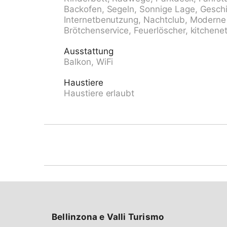
geeignet. Maße: Höhe 205 cm Breite 220 cm
Backofen, Segeln, Sonnige Lage, Geschi
Lebensmittelgeschäft, Supermarkt 600 m, Ei
Internetbenutzung, Nachtclub, Moderne 
Fußgängerzone 400 m, Zentrum zu Fuss in 10 
Brötchenservice, Feuerlöscher, kitchenet
"Ascona Centro (Bus Nr. 1)" 400 m, Bahnsta
Sandstrand "Bagno Pubblico Ascona" 1.3 km
Ausstattung
Lago Maggiore 500 m. Golfplatz (18 Loch) 1
Balkon, WiFi
Sehenswürdigkeiten: Madonana del Sasso, O
Ascona, Falconeria, Kamelienpark, Piazza Gra
Haustiere
Ascona, Brissago Inseln. Bekannte Seen in d
Haustiere erlaubt
Maggiore, Lago di Lugano, Lago di Como, La
Ronco s. Ascona, Valle Maggia, VMonte Ta
Lema. Bitte beachten: Babyausstattung auf 
Ferienhaus möglich. Weitere Unterkünfte sin
CH6612.250.1-24 befindet sich auf dem gle
Anzahl Garagenplätze und beschränkte Anza
UNBEDINGT Vorreservieren.
Bellinzona e Valli Turismo