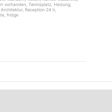
. Einkaufsgeschäft 400 m,
rr vorhanden, Tennisplatz, Heizung,
nkaufszentrum 1.4 km, Bäckerei,
Architektur, Reception 24 h,
Minuten erreichbar, Bushaltestelle
te, fridge
tion "SBB-CFF Locarno-Muralto" 4.7 km,
, Badesee "Lago Maggiore" 1.3 km, See
 km, Tennis 1 km. Nahe gelegene
rselina, Locarno-Ascona, Ronco sopra
nde, Castelli di Bellinzona, Monte Verità,
er Umgebung sind gut erreichbar: Lago
go di Orta. Wandergebiete: Monte Veritè,
maro - Monte Lema, Monte Tamaro - Monte
Anfrage (extra). Be- und Entladen am
d buchbar. Ferienwohnung Ref.
ichen Grundstück. ACHTUNG - beschränkte
hl Aussenparkplätze direkt beim Haus -