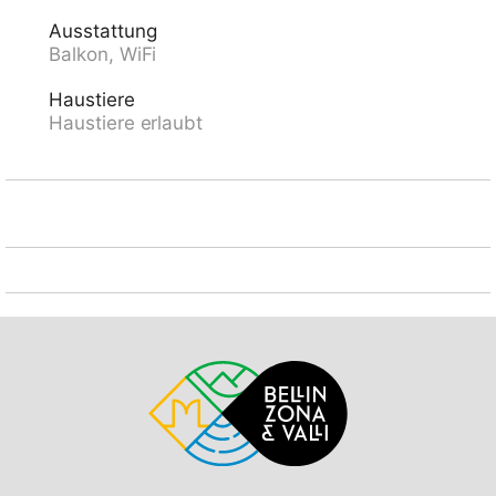
205 cm Breite 220 cm. Einkaufsgeschäft 400 m,
Ausstattung
Lebensmittelgeschäft, Supermarkt 600 m,
Balkon, WiFi
Einkaufszentrum 1.4 km, Bäckerei, Fußgängerzone
400 m, Zentrum zu Fuss in 10 Minuten erreichbar,
Haustiere
Bushaltestelle "Ascona Centro (Bus Nr. 1)" 400 m,
Haustiere erlaubt
Bahnstation "SBB-CFF Locarno-Muralto" 4.7 km,
Sandstrand "Bagno Pubblico Ascona" 1.3 km,
Badesee "Lago Maggiore" 1.3 km, See Lago Maggiore
500 m. Golfplatz (18 Loch) 1 km, Tennis 1 km. Nahe
gelegene Sehenswürdigkeiten: Madonana del Sasso,
Orselina, Locarno-Ascona, Ronco sopra Ascona,
Falconeria, Kamelienpark, Piazza Grande, Castelli di
Bellinzona, Monte Verità, Ascona, Brissago Inseln.
Bekannte Seen in der Umgebung sind gut erreichbar:
Lago Maggiore, Lago di Lugano, Lago di Como, Lago
di Orta. Wandergebiete: Monte Veritè, Ronco s.
Ascona, Valle Maggia, VMonte Tamaro - Monte Lema,
Monte Tamaro - Monte Lema. Bitte beachten:
Babyausstattung auf Anfrage (extra). Be- und
Entladen am Ferienhaus möglich. Weitere Unterkünfte
sind buchbar. Ferienwohnung Ref. CH6612.250.1-24