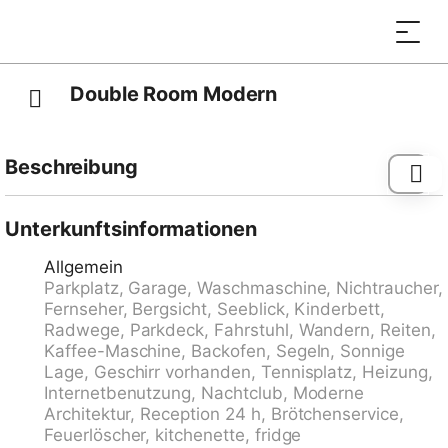
Double Room Modern
Beschreibung
Ascona: Modernes Haus "Palazzo Miralago", auf 4
Stockwerken, Baujahr 1960, renoviert. 22 Wohnungen
Unterkunftsinformationen
im Ferienhaus. Oberhalb von Ascona, 400 m vom
Allgemein
Zentrum von Ascona, im Bezirk Lago Maggiore, ruhige,
Parkplatz, Garage, Waschmaschine, Nichtraucher,
sonnige Lage am Hang, 400 m vom See. Im Hause:
Fernseher, Bergsicht, Seeblick, Kinderbett,
Empfang, Wireless LAN, Fahrstuhl, Einstellraum für
Radwege, Parkdeck, Fahrstuhl, Wandern, Reiten,
Fahrräder, Zentralheizung, Waschmaschine (extra),
Kaffee-Maschine, Backofen, Segeln, Sonnige
Wäschetrockner (zur Mitbenutzung, extra).
Lage, Geschirr vorhanden, Tennisplatz, Heizung,
Brötchenservice möglich. Parkplatz (beschränkte
Internetbenutzung, Nachtclub, Moderne
Anzahl, extra) auf dem Grundstück,
Architektur, Reception 24 h, Brötchenservice,
Gemeinschaftsgarage (extra). Parkplatz/Garage nur
Feuerlöscher, kitchenette, fridge
für kleine - mittlere Fahrzeuge geeignet. Maße: Höhe