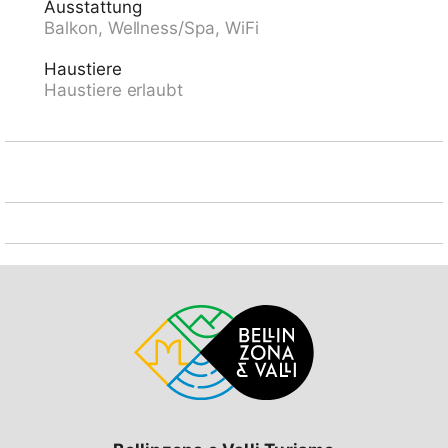
Ausstattung
del Sasso, Orselina, Unesco Castelli di Bellinzona,
Balkon, Wellness/Spa, WiFi
Mercato Bellinzona SA, Mercato Cannobio IT, Mercato
Luino, Ponte Tresa IT. Bekannte Seen in der
Haustiere
Umgebung sind gut erreichbar: Lago Maggiore, Lago
Haustiere erlaubt
di Lugano, Lago di Como. Wandergebiete: Valle
Verzasca, Cardada, Monte Lego, Monte Tamaro,
Centovalli, Vallemaggia, Magadinoebene,
Naturreservat. Bitte beachten: Babyausstattung auf
Anfrage (extra).