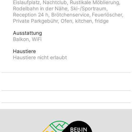
Eislaufplatz, Nachtclub, Rustikale Möblierung,
Bergeisenbahn, Skisportanlagen, Skipisten, Skischule,
Rodelbahn in der Nähe, Ski-/Sportraum,
Schlittelbahn 1.5 km, Langlaufloipe, Eisfeld 300 m.
Reception 24 h, Brötchenservice, Feuerlöscher,
Bekannte Skigebiete sind gut erreichbar: Parsenn 300
Private Parkgebühr, Ofen, kitchen, fridge
m, Jakobshorn 1.5 km. Das Appartementhaus befindet
sich oberhalb der Talstation der Parsennbahn und
Ausstattung
verfügt über eine herrliche Aussicht. Parkplatz +
Balkon, WiFi
Garage (Reservierung bei Ankunft).
Haustiere
Haustiere nicht erlaubt