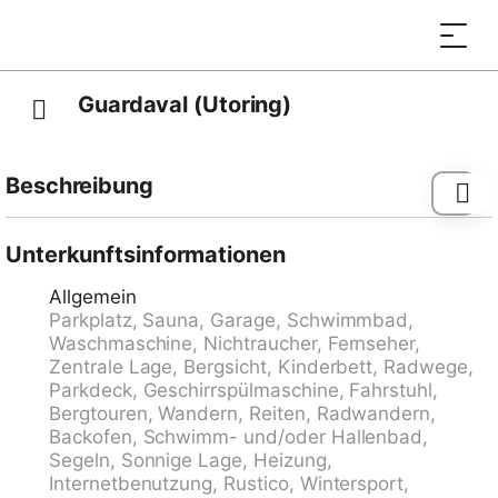
Guardaval (Utoring)
Beschreibung
Davos: Appartementhaus "Guardaval (Utoring)". Im
Ort, zentrale, ruhige, sonnige Lage am Hang, 1 km
Unterkunftsinformationen
vom See, 300 m vom Skigebiet. Zur Mitbenutzung:
Allgemein
Hallenbad. Im Hause: Empfang, Aufenthaltsraum mit
Parkplatz, Sauna, Garage, Schwimmbad,
TV, Wireless LAN, Sauna (extra). Spielzimmer,
Waschmaschine, Nichtraucher, Fernseher,
Fahrstuhl, Skiraum, Zentralheizung, Waschmaschine
Zentrale Lage, Bergsicht, Kinderbett, Radwege,
(zur Mitbenutzung). Brötchenservice und
Parkdeck, Geschirrspülmaschine, Fahrstuhl,
Getränkeservice. Schmale Zufahrt bis zum Haus.
Bergtouren, Wandern, Reiten, Radwandern,
Parkplatz (überdacht, beschränkte Anzahl, extra),
Backofen, Schwimm- und/oder Hallenbad,
Gemeinschaftsgarage (extra). Einkaufsgeschäft 300
Segeln, Sonnige Lage, Heizung,
m, Restaurant 300 m, Bushaltestelle, Bahnstation
Internetbenutzung, Rustico, Wintersport,
"Davos Dorf" 400 m, Hallenbad 1 km, Badesee 1 km.