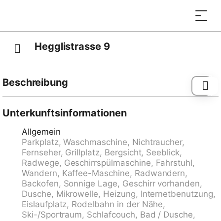
Hegglistrasse 9
Beschreibung
Komfortables Appartementhaus "Hegglistrasse 9", auf
4 Stockwerken, Baujahr 1999. Ruhige, sonnige Lage
Unterkunftsinformationen
am Hang, in einem Wohnquartier, 1.5 km vom See, in
Allgemein
einer Sackgasse. Im Hause: Fahrstuhl, Zentralheizung.
Parkplatz, Waschmaschine, Nichtraucher,
Steile Zufahrt bis zum Haus. Parkplatz beim Haus.
Fernseher, Grillplatz, Bergsicht, Seeblick,
Einkaufsgeschäft 1 km, Lebensmittelgeschäft 1 km,
Radwege, Geschirrspülmaschine, Fahrstuhl,
Restaurant 1 km, Bushaltestelle 1 km, Strandbad 1.5
Wandern, Kaffee-Maschine, Radwandern,
km. Skisportanlagen 25 km. Nahe gelegene
Backofen, Sonnige Lage, Geschirr vorhanden,
Sehenswürdigkeiten: Luzern 20 km. Bekannte
Dusche, Mikrowelle, Heizung, Internetbenutzung,
Skigebiete sind gut erreichbar: Engelberg 25 km. Bitte
Eislaufplatz, Rodelbahn in der Nähe,
beachten: Weitere Unterkünfte sind buchbar. Zu den
Ski-/Sportraum, Schlafcouch, Bad / Dusche,
Wohnungen hat man direkten Zugang mit dem