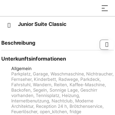
Junior Suite Classic
Beschreibung
Ascona: Modernes Haus "Palazzo Miralago", auf 4
Stockwerken, Baujahr 1960, renoviert. 22 Wohnungen
Unterkunftsinformationen
im Ferienhaus. Oberhalb von Ascona, 400 m vom
Allgemein
Zentrum von Ascona, im Bezirk Lago Maggiore, ruhige,
Parkplatz, Garage, Waschmaschine, Nichtraucher,
sonnige Lage am Hang, 400 m vom See. Im Hause:
Fernseher, Kinderbett, Radwege, Parkdeck,
Empfang, Wireless LAN, Fahrstuhl, Einstellraum für
Fahrstuhl, Wandern, Reiten, Kaffee-Maschine,
Fahrräder, Zentralheizung, Waschmaschine (extra),
Backofen, Segeln, Sonnige Lage, Geschirr
Wäschetrockner (zur Mitbenutzung, extra).
vorhanden, Tennisplatz, Heizung,
Brötchenservice möglich. Parkplatz (beschränkte
Internetbenutzung, Nachtclub, Moderne
Anzahl, extra) auf dem Grundstück,
Architektur, Reception 24 h, Brötchenservice,
Gemeinschaftsgarage (extra). Parkplatz/Garage nur
Feuerlöscher, open_kitchen, fridge
für kleine - mittlere Fahrzeuge geeignet. Maße: Höhe