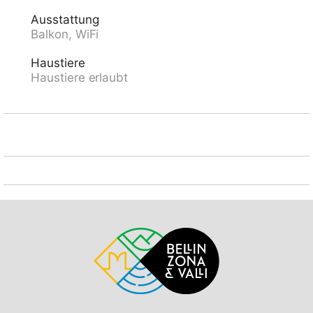
205 cm Breite 220 cm. Einkaufsgeschäft 400 m,
Ausstattung
Lebensmittelgeschäft, Supermarkt 600 m,
Balkon, WiFi
Einkaufszentrum 1.4 km, Bäckerei, Fußgängerzone
400 m, Zentrum zu Fuss in 10 Minuten erreichbar,
Haustiere
Bushaltestelle "Ascona Centro (Bus Nr. 1)" 400 m,
Haustiere erlaubt
Bahnstation "SBB-CFF Locarno-Muralto" 4.7 km,
Sandstrand "Bagno Pubblico Ascona" 1.3 km,
Badesee "Lago Maggiore" 1.3 km, See Lago Maggiore
500 m. Golfplatz (18 Loch) 1 km, Tennis 1 km. Nahe
gelegene Sehenswürdigkeiten: Madonana del Sasso,
Orselina, Locarno-Ascona, Ronco sopra Ascona,
Falconeria, Kamelienpark, Piazza Grande, Castelli di
Bellinzona, Monte Verità, Ascona, Brissago Inseln.
Bekannte Seen in der Umgebung sind gut erreichbar:
Lago Maggiore, Lago di Lugano, Lago di Como, Lago
di Orta. Wandergebiete: Monte Veritè, Ronco s.
Ascona, Valle Maggia, VMonte Tamaro - Monte Lema,
Monte Tamaro - Monte Lema. Bitte beachten:
Babyausstattung auf Anfrage (extra). Be- und
Entladen am Ferienhaus möglich. Weitere Unterkünfte
sind buchbar. Ferienwohnung Ref. CH6612.250.1-24