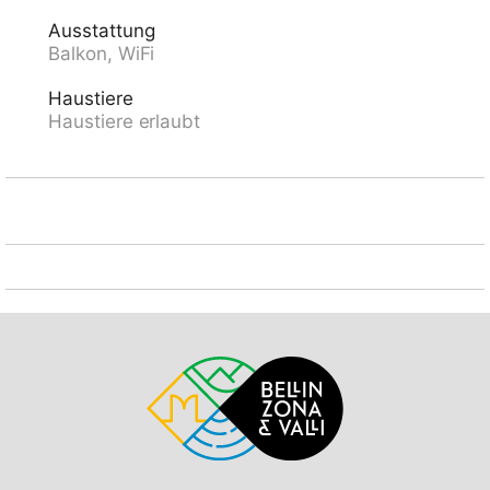
205 cm Breite 220 cm. Einkaufsgeschäft 400 m,
Ausstattung
Lebensmittelgeschäft, Supermarkt 600 m,
Balkon, WiFi
Einkaufszentrum 1.4 km, Bäckerei, Fußgängerzone
400 m, Zentrum zu Fuss in 10 Minuten erreichbar,
Haustiere
Bushaltestelle "Ascona Centro (Bus Nr. 1)" 400 m,
Haustiere erlaubt
Bahnstation "SBB-CFF Locarno-Muralto" 4.7 km,
Sandstrand "Bagno Pubblico Ascona" 1.3 km,
Badesee "Lago Maggiore" 1.3 km, See Lago Maggiore
500 m. Golfplatz (18 Loch) 1 km, Tennis 1 km. Nahe
gelegene Sehenswürdigkeiten: Madonana del Sasso,
Orselina, Locarno-Ascona, Ronco sopra Ascona,
Falconeria, Kamelienpark, Piazza Grande, Castelli di
Bellinzona, Monte Verità, Ascona, Brissago Inseln.
Bekannte Seen in der Umgebung sind gut erreichbar:
Lago Maggiore, Lago di Lugano, Lago di Como, Lago
di Orta. Wandergebiete: Monte Veritè, Ronco s.
Ascona, Valle Maggia, VMonte Tamaro - Monte Lema,
Monte Tamaro - Monte Lema. Bitte beachten:
Babyausstattung auf Anfrage (extra). Be- und
Entladen am Ferienhaus möglich. Weitere Unterkünfte
sind buchbar. Ferienwohnung Ref. CH6612.250.1-24