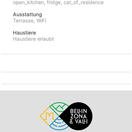
open_kitchen, fridge, cat_of_residence
km, Langlaufloipe 10 km. Nahe gelegene
Sehenswürdigkeiten: Museo della Valle di Blenio,
Ausstattung
Chiesa Negrentino, Bellinzona Castelli UNESCO,
Terrasse, WiFi
Mercato, Splash & Spa, Lido di Locarno, Ascona,
Locarno, Lugano, Swissminiatur, Melide. Bekannte
Haustiere
Skigebiete sind gut erreichbar: Nara, Campo Blenio,
Haustiere erlaubt
Campra, Airolo. Bekannte Seen in der Umgebung sind
gut erreichbar: Lago di Luzzone, Lago Maggiore, Lago
di Lugano. Wandergebiete: Valle di Blenio, Val
Malvaglia, Campo Blenio, la Greina.