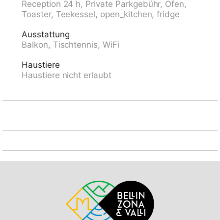
Reception 24 h, Private Parkgebühr, Ofen,
empfohlen. Gemeinschaftsgarage beim Haus,
Toaster, Teekessel, open_kitchen, fridge
öffentliche Parkplätze 50 m extra. E-Ladestation.
Lebensmittelgeschäft, Restaurant 500 m,
Ausstattung
Bushaltestelle "Falera, Parcadi" 50 m, Hallenbad 2
Balkon, Tischtennis, WiFi
km, Badesee "Laaxer See" 2 km. Golfplatz (18 Loch) 6
km, Skilift, Sessellift, Skisportanlagen, Skipisten 900
Haustiere
m, Skibushaltestelle 50 m, Schlittelbahn 900 m,
Haustiere nicht erlaubt
Langlaufloipe 6 km, Eisfeld, Kinderspielplatz 500 m.
Nahe gelegene Sehenswürdigkeiten:
Ruinalta/Rheinschlucht 6 km, Baumwipfelpfad Laax 2
km. Bekannte Skigebiete sind gut erreichbar: Weisse
Arena Flims/Laax 900 m. Bekannte Seen in der
Umgebung sind gut erreichbar: Caumasee 6 km.
Wandergebiete: Unesco Welterbe Sardona,
Ruinalta/Rheinschlucht, Planetenlehrpfad Falera-
Laax-Falera.