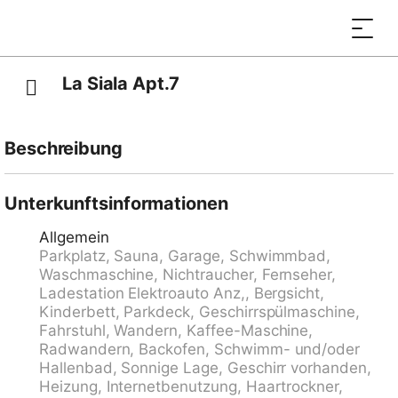
La Siala Apt.7
Beschreibung
Falera 2 km von Laax: Kinderfreundliche, komfortable
Residenz "La Siala", 1'200 m.ü.M., renoviert im Jahre
Unterkunftsinformationen
2024. Am Ortsrand, ruhige, sonnige Lage, 900 m vom
Allgemein
Skigebiet, Richtung Süden. Zur Mitbenutzung:
Parkplatz, Sauna, Garage, Schwimmbad,
Grundstück, Liegewiese, Hallenbad (saisonale
Waschmaschine, Nichtraucher, Fernseher,
Verfügbarkeit: 01.Jul. - 15.Okt. und 15.Dez. - 31.Mar.).
Ladestation Elektroauto Anz,, Bergsicht,
Im Hause: Empfang, Sauna im Winter inklusive,
Kinderbett, Parkdeck, Geschirrspülmaschine,
Tischtennis, Spielzimmer, Tischfussball, Fahrstuhl,
Fahrstuhl, Wandern, Kaffee-Maschine,
Einstellraum für Fahrräder, Skiraum, Zentralheizung,
Radwandern, Backofen, Schwimm- und/oder
Waschmaschine, Wäschetrockner (zur Mitbenutzung),
Hallenbad, Sonnige Lage, Geschirr vorhanden,
Trockenraum. Zufahrt bis zum Haus (Bergstrasse). Im
Heizung, Internetbenutzung, Haartrockner,
Winter bitte Schneeketten mitbringen, im Winter 4x4