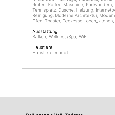
m, Luftseilbahn 3.9 km, Kinderspielplatz 4
Reiten, Kaffee-Maschine, Radwandern, 
Falconeria Locarno, Swissminiatur, Melide, 
Tennisplatz, Dusche, Heizung, Internetb
Sasso, Orselina, Madonna del Sasso / Cardada
Reinigung, Moderne Architektur, Modern
Skigebiete sind gut erreichbar: Bosco Gurin
Ofen, Toaster, Teekessel, open_kitchen,
erreichbar: Lago Maggiore, Lago di Lugano, L
Verzasca, Valle Maggia, Valle Onsernone, Cent
Ausstattung
Wohnungsbeispiel. Weitere Unterkünfte sin
Balkon, Wellness/Spa, WiFi
befindet sich auf dem gleichen Grundstück.
Haustiere
Haustiere erlaubt