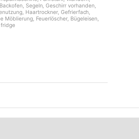
00 m. Nahe gelegene Sehenswürdigkeiten:
Backofen, Segeln, Geschirr vorhanden,
Outlet Foxtown, Mendrisio, Madonna del
enutzung, Haartrockner, Gefrierfach,
, Castelli di Bellinzona. Bekannte
e Möblierung, Feuerlöscher, Bügeleisen,
. Bekannte Seen in der Umgebung sind gut
 fridge
ago di Orta (IT). Wandergebiete: Valle
ovalli. Bitte beachten: Das Foto ist nur ein
d buchbar. Ferienwohnung Ref. CH6600.60