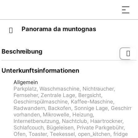
Panorama da muntognas
Beschreibung
Trin 5 km von Flims: Gemütliches Mehrfamilienhaus
"Casa Crap Sogn Barcazi", 876 m.ü.M., auf 4
Unterkunftsinformationen
Stockwerken. Im Ort, zentrale, ruhige, sonnige Lage
Allgemein
am Hang, 6 km vom Skigebiet. Im Hause: Skiraum,
Parkplatz, Waschmaschine, Nichtraucher,
Zentralheizung, Waschmaschine, Wäschetrockner (zur
Fernseher, Zentrale Lage, Bergsicht,
Mitbenutzung, extra). Zufahrt bis zum Haus
Geschirrspülmaschine, Kaffee-Maschine,
(Bergstrasse). Im Winter 4x4 empfohlen. Parkplatz
Radwandern, Backofen, Sonnige Lage, Geschirr
beim Haus. Lebensmittelgeschäft, Restaurant 300 m,
vorhanden, Mikrowelle, Heizung,
Bushaltestelle "Trin, Dorf" 400 m. Skisportanlagen 6
Internetbenutzung, Nachtclub, Haartrockner,
km, Skipisten 6 km, Skischule 6 km, Langlaufloipe 3
Schlafcouch, Bügeleisen, Private Parkgebühr,
km. Nahe gelegene Sehenswürdigkeiten:
Ofen, Toaster, Teekessel, open_kitchen, fridge
Ruinalta/Rheinschlucht, Aussichtsplattform Il Spir,