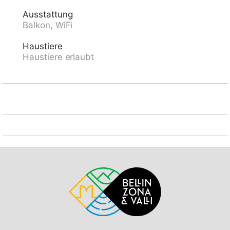
UNESCO-Welterbe Tektonikarena Sardona. Bekannte
Ausstattung
Skigebiete sind gut erreichbar: Weisse Arena
Balkon, WiFi
Flims/Laax. Bekannte Seen in der Umgebung sind gut
erreichbar: Caumesee, Crestasee. Wandergebiete:
Haustiere
UNESCO-Welterbe Tektonikarena Sardona,
Haustiere erlaubt
Ruinalta/Rheinschlucht, Hochebene Bargis.