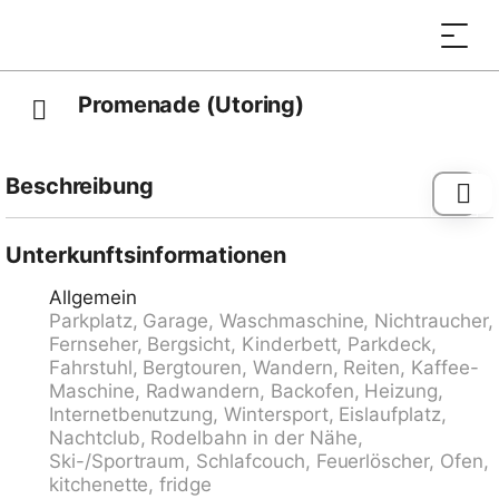
Promenade (Utoring)
Beschreibung
Appartementhaus "Promenade (Utoring)". Im Ort, 500
m vom Zentrum, ruhige Lage. Im Hause:
Unterkunftsinformationen
Aufenthaltsraum, Tischtennis, Kiosk, Fahrstuhl,
Allgemein
Skiraum, Zentralheizung, Waschmaschine (zur
Parkplatz, Garage, Waschmaschine, Nichtraucher,
Mitbenutzung). Zufahrt bis zum Haus (Bergstrasse).
Fernseher, Bergsicht, Kinderbett, Parkdeck,
Im Winter bitte Schneeketten mitbringen, im Winter
Fahrstuhl, Bergtouren, Wandern, Reiten, Kaffee-
4x4 empfohlen. Parkplatz (beschränkte Anzahl, extra)
Maschine, Radwandern, Backofen, Heizung,
beim Haus, Gemeinschaftsgarage (extra), öffentliches
Internetbenutzung, Wintersport, Eislaufplatz,
Parkhaus in 800 m. Einkaufsgeschäft 500 m,
Nachtclub, Rodelbahn in der Nähe,
Bushaltestelle "Arosa, Rathaus" 400 m, Bahnstation
Ski-/Sportraum, Schlafcouch, Feuerlöscher, Ofen,
"Arosa" 1 km. Skisportanlagen, Skipisten, Schlittelbahn
kitchenette, fridge
500 m. Hauslieferdienst möglich. Schöne