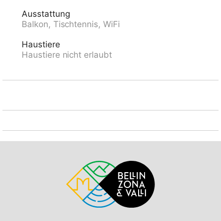
Wanderwege direkt vor dem Haus. Achtung:
Ausstattung
beschränkte Anzahl Parkmöglichkeiten! Parkplatz oder
Balkon, Tischtennis, WiFi
Garagenplatz müssen zwingend vorgängig beim
Schlüsselhalter reserviert werden: Parkplatz CHF
Haustiere
5.00/Tag, überdachter Parkplatz CHF 8.00/Tag,
Haustiere nicht erlaubt
Garagenplatz CHF 16.00/Tag, zahlbar vor Ort.
Aufenthaltsraum mit Internetanschluss (WiFi).
Skiabonnements sind an der Rezeption erhältlich.