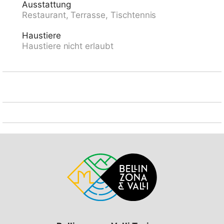
Ausstattung
in weniger als 30 Minuten erreichbar. Ein
Restaurant, Terrasse, Tischtennis
Tiefgaragenplatz ist inbegriffen. (Achtung
Garageneinfahrt nur 1.80 m hoch!). Residenz
Haustiere
"Parcolago (Utoring)", umgeben von Bäumen. Im Ort, 1
Haustiere nicht erlaubt
km vom Zentrum, ruhige, sonnige Lage, 50 m vom
See, Strasse zu überqueren, an einer Strasse. Zur
Mitbenutzung: Park, Liegewiese. Tennis (1 x
Sandbelag) (extra), Tischtennis. Im Hause:
Restaurant, Zentralheizung, Waschmaschine (extra),
Wäschetrockner (zur Mitbenutzung, extra). Zufahrt bis
zum Haus. Parkplatz, Gemeinschaftsgarage beim
Haus. Einkaufsgeschäft 700 m, Restaurant 10 m,
Zentrum zu Fuss in 15 Minuten erreichbar,
Bushaltestelle "Caslano stazione" 950 m, Bahnstation
"Caslano stazione" 950 m, Badesee "Lago di Lugano"
50 m, See Lago di Lugano. Golfplatz (18 Loch) 2 km,
Tennis 500 m, Minigolf 1.6 km, Wanderwege ab Haus
10 m. Nahe gelegene Sehenswürdigkeiten: Mercato di
Ponte Tresa (IT), Mercato di Luino (IT), Zoo, Magliaso,
Swissminmiatur, Melide, Schokoladenfabrik Alprose,
Caslano, Outlet Foxtown, Mendrisio. Bekannte Seen in