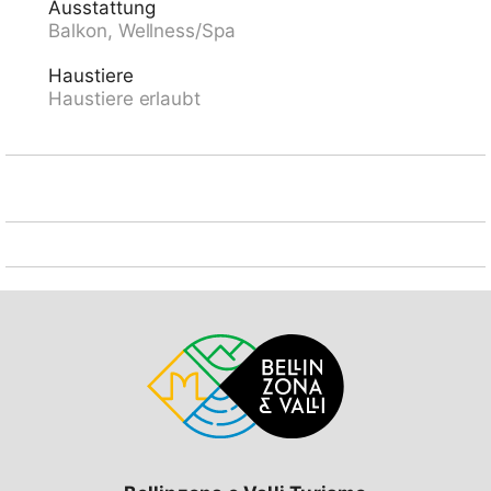
Ausstattung
CFF Muralto" 450 m, Freibad 1.9 km, Hallenbad 1.9
Balkon, Wellness/Spa
km, Thermalbad "Termali & Salini SPA" 1.9 km.
Minigolf 1.4 km, Wanderwege ab Haus 10 m. Nahe
Haustiere
gelegene Sehenswürdigkeiten: Madonana del Sasso,
Haustiere erlaubt
Orselina, Locarno-Ascona, Ronco sopra Ascona,
Falconeria, Kamelienpark, Piazza Grande,
Swissminiatur, Melide, Outlet Foxtown, Mendriso,
Mühle von Bruzella, Valle di Muggio. Bekannte Seen in
der Umgebung sind gut erreichbar: Lago Maggiore,
Lago di Lugano, Lago di Como. Wandergebiete: Valle
Maggia, Valle Verzasca, Cardada, Monte Tamaro -
Monte Lema, Splash and SPA, Monte Generoso. Der
Besitzer akzeptiert keine Gruppen. Der Besitzer
akzeptiert keine Jugendgruppen.