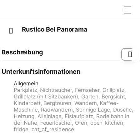
Rustico Bel Panorama
Beschreibung
Dagro 19 km von Malvaglia: Die Stromversorgung
erfolgt über ein Solarpanel. Herd, Kühlschrank und
Unterkunftsinformationen
Kessel werden mit Gas betrieben. Elektrogeräte über
Allgemein
250W können nicht betrieben werden. Wichtiger
Parkplatz, Nichtraucher, Fernseher, Grillplatz,
Hinweis zu beachten: Bergstrasse 13 km von
Grillplatz (mit Sitzbänken), Garten, Bergsicht,
Malvaglia in Echtzeit 25 Minuten. Die Nutzung der
Kinderbett, Bergtouren, Wandern, Kaffee-
Zufahrtsstrasse ins Val Malvaglia ist seit Neustem
Maschine, Radwandern, Sonnige Lage, Dusche,
Gebührenpflichtig. CHF 7.00/Tag CHF 15.00/Woche
Heizung, Alleinlage, Eislaufplatz, Rodelbahn in
CHF 30.00/Monat. Die Gebühr kann in CHF oder
der Nähe, Feuerlöscher, Ofen, open_kitchen,
Kreditkarte bezahlt werden. Gebührenautomat
fridge, cat_of_residence
befindet sich in Caslou. Gemütliches, einfaches
Einfamilienhaus "Rustico Bel Panorama", 1'400 m.ü.M..