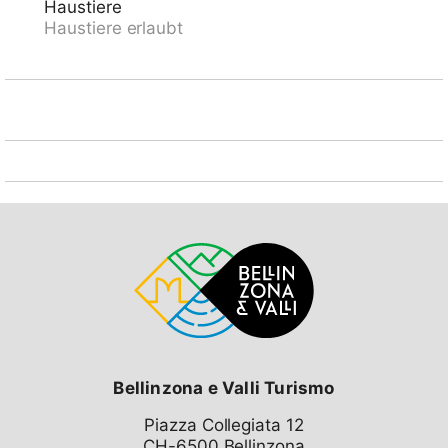
Haustiere
Im Bezirk Valle di Blenio, ruhige, sonnige Lage, im
Haustiere erlaubt
Grünen. Zur Alleinbenutzung: Naturgarten.
Gartenmöbel. 7 km lange schmale Zufahrt (4 km
Naturweg, Bergstrasse). 10 m steiler Fussweg bis zum
Haus. Parkplatz auf dem Grundstück. Supermarkt 20
km, Restaurant 500 m, Bushaltestelle "Malvaglia
Chiesa bus 131-140" 19 km, Bahnstation "Biasca FFS -
SBB" 25 km. Wanderwege ab Haus 10 m, Luftseilbahn
500 m. Nahe gelegene Sehenswürdigkeiten: Castelli
di Bellinzona, UNESCO, Castello di Seravalle, Chiesa
Negrentino, Archivio Doneta, Museo della Valle di
Blenio, Monte Tamaro, Splash & SPA. Bekannte Seen
in der Umgebung sind gut erreichbar: Lago di
Luzzone, Lago Retico, Lago Maggiore, Lago di
Lugano, Lago Ritòm. Wandergebiete: Val Malvaglia,
Valle di Blenio, Nara,Lucomagno, Campo Blenio, La
Greina. Bitte beachten: Fahrzeug empfohlen. Tiere in
der Umgebung.
Bellinzona e Valli Turismo
Piazza Collegiata 12
CH-6500 Bellinzona