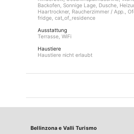
Bushaltestelle "Leontica Chiesa 133" 2.7 km
Backofen, Sonnige Lage, Dusche, Heizun
km. Reitstall 4 km, Sessellift 1 km. Nahe ge
Haartrockner, Raucherzimmer / App., Of
Seravalle 12.5 km, Museo Valle di Blenio, Lot
fridge, cat_of_residence
km, Castelli di Bellinzona UNESCO 45 km, Me
& Spa, Monte Tamaro 53 km. Bekannte Seen 
Ausstattung
Laghi di montagna Retico, Luzzone, Ritom, 
Terrasse, WiFi
Lugano 70 km. Wandergebiete: Nara, La Gre
alpini, Val Malvaglia, Valle Leventina. Bitte
Haustiere
Familien. Tiere in der Umgebung.
Haustiere nicht erlaubt
Bellinzona e Valli Turismo