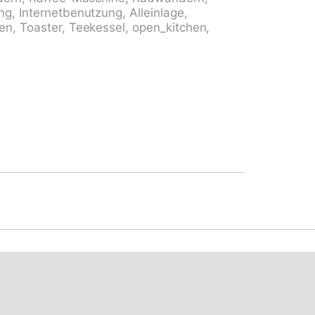
, Bahnstation "Biasca" 24 km, Freibad 45
g, Internetbenutzung, Alleinlage,
legene Sehenswürdigkeiten: Castello di
en, Toaster, Teekessel, open_kitchen,
tigna 9 km, Archivio Fotografico Donetta 5
rcato di Bellinzona Sabato 45 km, Splash
in der Umgebung sind gut erreichbar:
Lago Maggiore, Locarno 65 km, Lago di
ina, Lucomagno, Dòtra, Lucomagno, Passi
 beachten: Fahrzeug empfohlen. Geeignet für