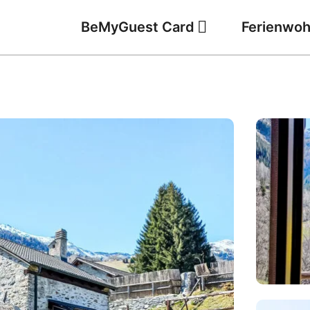
BeMyGuest Card
Ferienwo