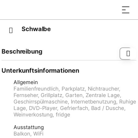
Schwalbe
Beschreibung
Straßenbahn "Wabern" 49.0 km, Bushaltestelle
"Adelboden, Schlegeli Crystal" 0.1 km, Bahnstation
Unterkunftsinformationen
"Kandersteg" 8.2 km, Fähre "Faulensee (See)" 22.9
Allgemein
km.
Familienfreundlich, Parkplatz, Nichtraucher,
Fernseher, Grillplatz, Garten, Zentrale Lage,
Geschirrspülmaschine, Internetbenutzung, Ruhige
Lage, DVD-Player, Gefrierfach, Bad / Dusche,
Weinverkostung, fridge
Ausstattung
Balkon, WiFi