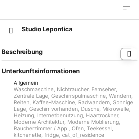
Studio Lepontica
Beschreibung
Leontica 11 km von Malvaglia: Komfortabler und heller
Arbeitsbereich. Abstellraum für Fahrräder, E-Bike-
Unterkunftsinformationen
Aufladung vorhanden und Wasserzugang zur
Allgemein
Reinigung. Sehr modernes, schönes Appartementhaus
Waschmaschine, Nichtraucher, Fernseher,
"Loft Lepontica", renoviert im Jahre 2023. 4
Zentrale Lage, Geschirrspülmaschine, Wandern,
Wohnungen im Ferienhaus. Im Ortszentrum von
Reiten, Kaffee-Maschine, Radwandern, Sonnige
Leontica, im Bezirk Valle di Blenio, zentrale, sonnige
Lage, Geschirr vorhanden, Dusche, Mikrowelle,
Lage, im Grünen, Richtung Südosten. Im Hause:
Heizung, Internetbenutzung, Haartrockner,
Einstellraum für Fahrräder, Wäscherei,
Moderne Architektur, Moderne Möblierung,
Waschmaschine, Wäschetrockner (zur Mitbenutzung).
Raucherzimmer / App., Ofen, Teekessel,
Öffentliche Parkplätze 50 m. Lebensmittelgeschäft 2
kitchenette, fridge, cat_of_residence
km, Supermarkt 6 km, Restaurant 50 m, Bushaltestelle