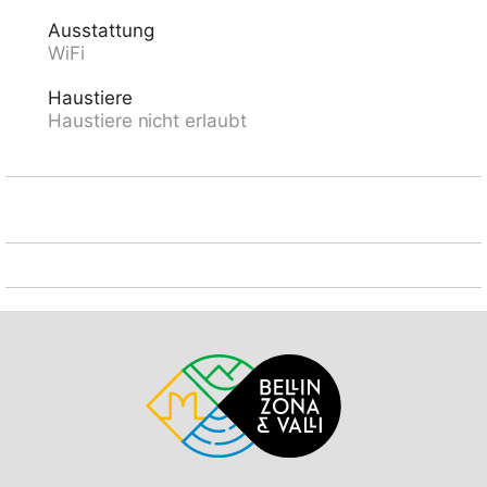
"Leontica Chiesa 133" 90 m, Bahnstation "Biasca FFS
Ausstattung
- SBB" 17.7 km. Wanderwege ab Haus 30 m, Sessellift
WiFi
900 m, Skipisten 1.5 km, Skiverleih 1.5 km, Skischule
1.5 km. Nahe gelegene Sehenswürdigkeiten: Castelli
Haustiere
di Bellinzona UNESCO, Chiesa di Negrentino, Archivio
Haustiere nicht erlaubt
Donetta, Castello di Seravalle, Museo della Valle di
Blenio, Splash & Spa. Bekannte Skigebiete sind gut
erreichbar: Nara, Campo Blenio, Campra, Airolo.
Bekannte Seen in der Umgebung sind gut erreichbar:
Lago di Luzzone, Lago Retico, Lago Maggiore
(Locarno), Lago di Lugano. Wandergebiete: Valle di
Blenio, Nara, Val Malvaglia, Lucomagno, Passi alpini.
Bitte beachten: Ferienwohnung Ref. CH6715.35.1
befindet sich auf dem gleichen Grundstück.