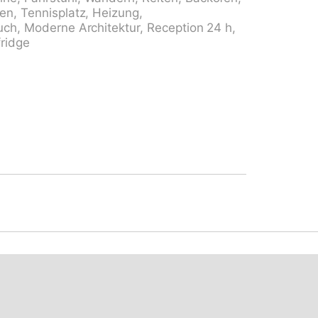
. Einkaufsgeschäft 400 m,
en, Tennisplatz, Heizung,
nkaufszentrum 1.4 km, Bäckerei,
uch, Moderne Architektur, Reception 24 h,
Minuten erreichbar, Bushaltestelle
fridge
tion "SBB-CFF Locarno-Muralto" 4.7 km,
, Badesee "Lago Maggiore" 1.3 km, See
 km, Tennis 1 km. Nahe gelegene
rselina, Locarno-Ascona, Ronco sopra
nde, Castelli di Bellinzona, Monte Verità,
er Umgebung sind gut erreichbar: Lago
go di Orta. Wandergebiete: Monte Veritè,
maro - Monte Lema, Monte Tamaro - Monte
Anfrage (extra). Be- und Entladen am
d buchbar. Ferienwohnung Ref.
ichen Grundstück. ACHTUNG - beschränkte
hl Aussenparkplätze direkt beim Haus -