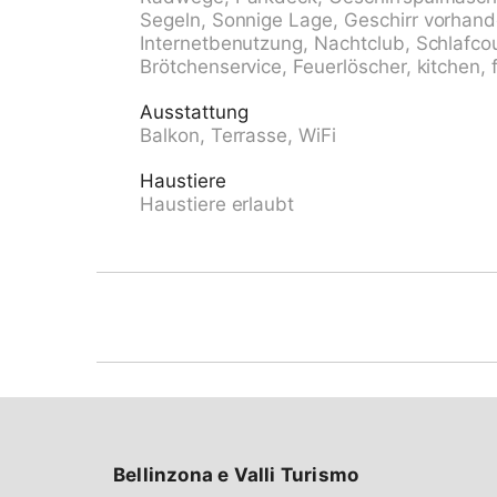
geeignet. Maße: Höhe 205 cm Breite 220 cm
Segeln, Sonnige Lage, Geschirr vorhand
Lebensmittelgeschäft, Supermarkt 600 m, Ei
Internetbenutzung, Nachtclub, Schlafco
Fußgängerzone 400 m, Zentrum zu Fuss in 10 
Brötchenservice, Feuerlöscher, kitchen, 
"Ascona Centro (Bus Nr. 1)" 400 m, Bahnsta
Sandstrand "Bagno Pubblico Ascona" 1.3 km
Ausstattung
Lago Maggiore 500 m. Golfplatz (18 Loch) 1
Balkon, Terrasse, WiFi
Sehenswürdigkeiten: Madonana del Sasso, O
Ascona, Falconeria, Kamelienpark, Piazza Gra
Haustiere
Ascona, Brissago Inseln. Bekannte Seen in d
Haustiere erlaubt
Maggiore, Lago di Lugano, Lago di Como, La
Ronco s. Ascona, Valle Maggia, VMonte Ta
Lema. Bitte beachten: Babyausstattung auf 
Ferienhaus möglich. Weitere Unterkünfte sin
CH6612.250.1-24 befindet sich auf dem gle
Anzahl Garagenplätze und beschränkte Anza
UNBEDINGT Vorreservieren.
Bellinzona e Valli Turismo