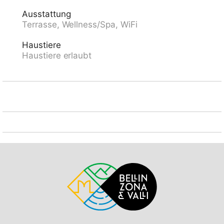
km, Bergeisenbahn 1 km, Kinderspielplatz 1.2 km.
Ausstattung
Nahe gelegene Sehenswürdigkeiten: Piazza Grande,
Terrasse, Wellness/Spa, WiFi
Falconeria, Mercato Cannobio IT, Mercsto Intra IT,
Mercato Luino IT. Bekannte Skigebiete sind gut
Haustiere
erreichbar: Bosco Gurin, Nara, Campo Blenio, Airolo.
Haustiere erlaubt
Wandergebiete: Monte Bré, Locarno, Cardada, Valle
Verzasca, Valle Maggia, Centovalli. Bitte beachten:
kein Fahrstuhl vorhanden. Tiere in der Umgebung.