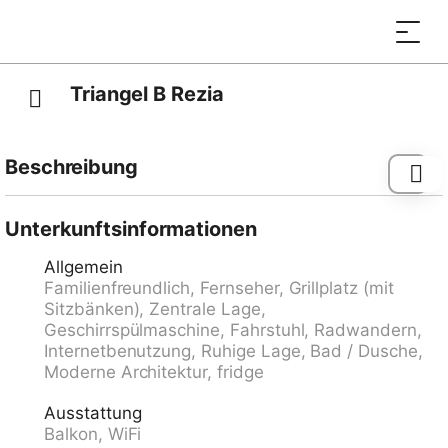
Triangel B Rezia
Beschreibung
Bushaltestelle "Parpan, Post" 0.3 km, Bahnstation
"Lüen-Castiel" 8.8 km, Fähre "Chastè" 39.7 km.
Unterkunftsinformationen
Allgemein
Familienfreundlich, Fernseher, Grillplatz (mit
Sitzbänken), Zentrale Lage,
Geschirrspülmaschine, Fahrstuhl, Radwandern,
Internetbenutzung, Ruhige Lage, Bad / Dusche,
Moderne Architektur, fridge
Ausstattung
Balkon, WiFi