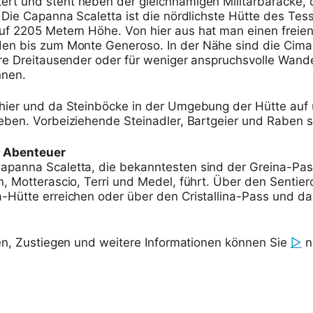
rt und steht neben der gleichnamigen Militärbaracke, 
 Die Capanna Scaletta ist die nördlichste Hütte des Tes
uf 2205 Metern Höhe. Von hier aus hat man einen freien 
üden bis zum Monte Generoso. In der Nähe sind die Cim
ere Dreitausender oder für weniger anspruchsvolle Wand
nnen.
n hier und da Steinböcke in der Umgebung der Hütte auf 
ben. Vorbeiziehende Steinadler, Bartgeier und Raben si
e Abenteuer
panna Scaletta, die bekanntesten sind der Greina-Pa
n, Motterascio, Terri und Medel, führt. Über den Sentie
-Hütte erreichen oder über den Cristallina-Pass und da
sen, Zustiegen und weitere Informationen können Sie
▷
n