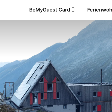
BeMyGuest Card
Ferienwo