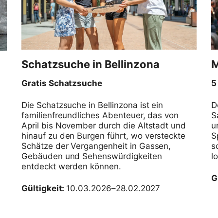
Schatzsuche in Bellinzona
M
5
Die Schatzsuche in Bellinzona ist ein
D
familienfreundliches Abenteuer, das von
S
April bis November durch die Altstadt und
u
hinauf zu den Burgen führt, wo versteckte
S
Schätze der Vergangenheit in Gassen,
s
Gebäuden und Sehenswürdigkeiten
l
entdeckt werden können.
G
Gültigkeit:
10.03.2026–28.02.2027