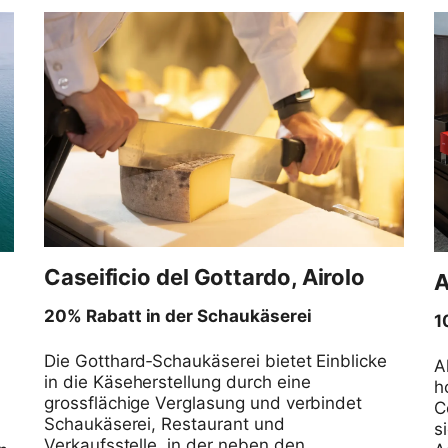
Caseificio del Gottardo, Airolo
20% Rabatt in der Schaukäserei
1
Die Gotthard‑Schaukäserei bietet Einblicke
A
in die Käseherstellung durch eine
h
grossflächige Verglasung und verbindet
0
C
Schaukäserei, Restaurant und
s
Verkaufsstelle, in der neben den