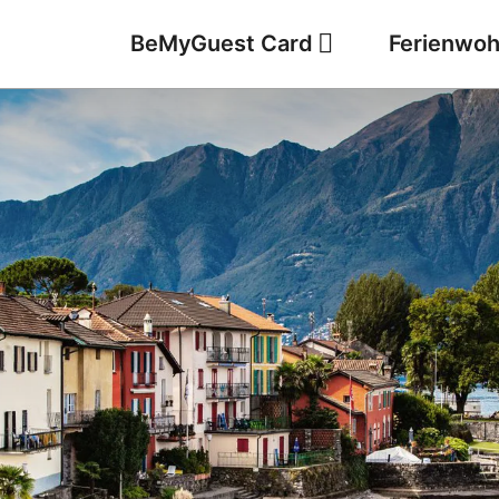
BeMyGuest Card
Ferienwo