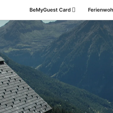
BeMyGuest Card
Ferienwo