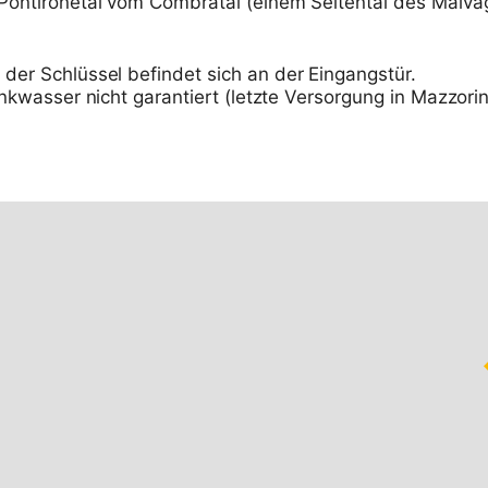
 Pontironetal vom Combratal (einem Seitental des Malvag
 der Schlüssel befindet sich an der Eingangstür.