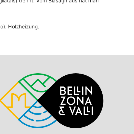
liatals) trennt. Vom Biasagn aus hat man