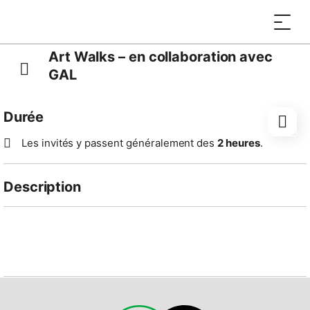
Art Walks – en collaboration avec
GAL
Durée
Les invités y passent généralement des
2 heures
.
Description
"Art Walks" est une promenade culturelle stimulante à
la découverte des galeries d’art et du street art de
Lugano, conçue en collaboration avec GAL,
l’association des galeries de la ville. Cette expérience
invite à explorer l’art contemporain et à rencontrer des
figures emblématiques de la culture d’avant-garde,
dont le travail contribue à faire de la ville un espace