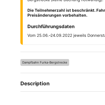
Die Teilnehmerzahl ist beschränkt. Fahr
Preisänderungen vorbehalten.
Durchführungsdaten
Vom 25.06.–24.09.2022 jeweils Donners
Dampfbahn Furka-Bergstrecke
Description
Réservez ici votre voyage avec l'un de nos tr
départ et le point d'arrivée de votre voyag
la classe dans laquelle vous et vos accomp