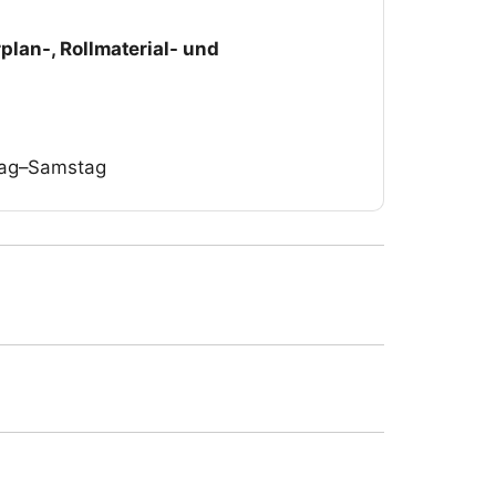
plan-, Rollmaterial- und
tag–Samstag
ains à vapeur. Déterminez le point de
e, le nombre de passagers (9 au maximum) et
agnateurs et accompagnatrices souhaitez