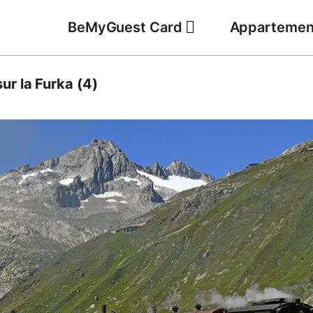
BeMyGuest Card
Appartemen
sur la Furka (4)