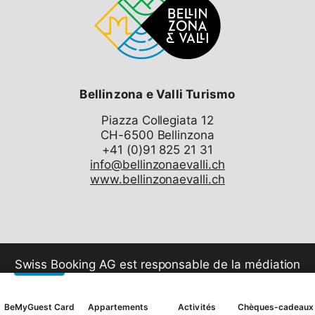
Ce produit ne peut pas être acheté en ligne. La
réservation (gratuite) vaut comme réservation de la
prestation, pour laquelle vous recevrez une
confirmation par e-mail. Celle-ci devra être présentée
et payée directement à la caisse du prestataire de
Bellinzona e Valli Turismo
services.
Piazza Collegiata 12
CH-6500 Bellinzona
info@bellinzonaevalli.ch
www.bellinzonaevalli.ch
Swiss Booking AG est responsable de la médiation
de tous les services dans la shop.
BeMyGuest Card
Appartements
Activités
Chèques-cadeaux