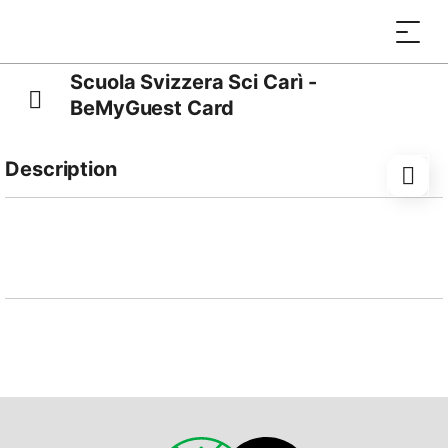
Scuola Svizzera Sci Carì -
BeMyGuest Card
Description
Découvrez le plaisir de la neige à Carì !
Entre soleil, sport et paysages spectaculaires, la
station de ski de Carì vous offre tout ce qu’il faut pour
profiter pleinement de la montagne.
Profitez dès maintenant de 10 % de réduction sur
votre première leçon privée.
Une belle occasion d’améliorer votre technique et de
savourer l’hiver sur les pistes tessinoises !
La réduction peut être utilisée une seule fois par
séjour / une fois par an.