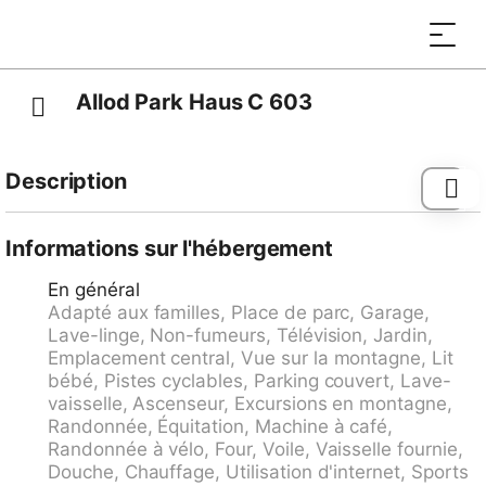
Allod Park Haus C 603
Description
Davos-Platz: Petite résidence confortable "Allod-
Park", 1'560 m au dessus du niveau de la mer. Au
Informations sur l'hébergement
centre, à 700 m du centre de Davos Platz, situation
En général
centrale, tranquille. En commun: parc. Infrastructures
Adapté aux familles, Place de parc, Garage,
de la Maison: réception, restaurant, bar, Connexion
Lave-linge, Non-fumeurs, Télévision, Jardin,
WIFI, ascenseur, local pour les skis, chauffage central,
Emplacement central, Vue sur la montagne, Lit
lave-linge (en sus), sèche-linge (en commun, en sus),
bébé, Pistes cyclables, Parking couvert, Lave-
étendoir à linge, appareil de séchage de chaussures à
vaisselle, Ascenseur, Excursions en montagne,
ski. Change de linge (suppl. en sus). Changementde
Randonnée, Équitation, Machine à café,
linge de toilette (suppl. en sus). Nettoyage possible
Randonnée à vélo, Four, Voile, Vaisselle fournie,
(en sus). Accès en voiture jusqu'à la maison. Place de
Douche, Chauffage, Utilisation d'internet, Sports
parking (en sus), garage en commun (en sus).