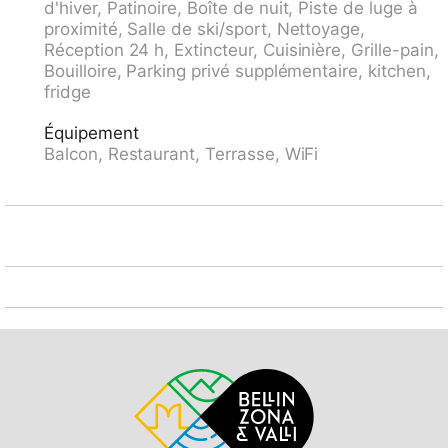
d'hiver, Patinoire, Boîte de nuit, Piste de luge à
Dimension: hauteur 200 cm. Supermarché 800 m,
proximité, Salle de ski/sport, Nettoyage,
centre commercial 400 m, restaurant 10 m,
Réception 24 h, Extincteur, Cuisinière, Grille-pain,
boulangerie 300 m, arrêt de bus "Kongresszentrum"
Bouilloire, Parking privé supplémentaire, kitchen,
100 m, gare ferroviaire "Davos-Platz" 1.2 km, parc
fridge
"Kurpark" 50 m, piscine, piscine couverte 200 m, plage
aménagée 3.1 km, baignade en lac 2.7 km, lac
Équipement
Davoser See 2.7 km. Terrain de golf (18 trous) 2 km,
Balcon, Restaurant, Terrasse, WiFi
ecole de surf 3.1 km, ecole de voile 3.1 km, tennis 4
km, tennis couvert 4 km, golf miniature 400 m, centre
équestre 5 km, centre sportif 200 m, chemins de
randonnées pédestres depuis la maison, piste
cyclable 400 m, téléphérique 1.5 km, train de
montagne 600 m, télésiège 1.8 km, télécabine 1.7 km,
pistes de ski 1.7 km, location de ski 1.7 km. Arrêt du
ski-bus 50 m, école de ski 1.5 km, école de ski
d'enfants 1.5 km, ski de fond 1 km, patinoire 200 m,
jeux pour enfants 50 m. Attractions à proximité:
Kirchner Museum 50 m. Les domaines skiables de
renommée sont facilement accessibles: Parsenn 1.5
km, Jakobshorn 1.2 km, Rinerhorn 8 km. Les lacs
connus sont facilement accessibles: Davosersee 2.7