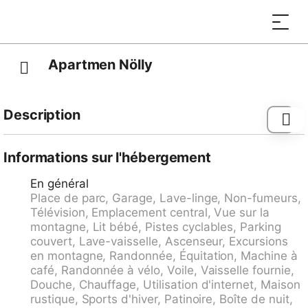
Apartmen Nölly
Description
Petite résidence "Esther". Au centre, à 250 m du
centre de Davos Platz, situation centrale sur un
Informations sur l'hébergement
versant, à 20 m du domaine skiable, orientée sud.
En général
Infrastructures de la Maison: ascenseur, lave-linge,
Place de parc, Garage, Lave-linge, Non-fumeurs,
sèche-linge (en commun). Accès en voiture jusqu'à la
Télévision, Emplacement central, Vue sur la
maison par un chemin raide de 20 m de long. Garage
montagne, Lit bébé, Pistes cyclables, Parking
individuel No 6. Place de parking ou garage pour
couvert, Lave-vaisselle, Ascenseur, Excursions
voiture de petite - moyenne dimension. Dimension:
en montagne, Randonnée, Équitation, Machine à
hauteur 192 cm largeur 210 cm. Magasins 100 m,
café, Randonnée à vélo, Voile, Vaisselle fournie,
supermarché 400 m, restaurant, bar, boulangerie 100
Douche, Chauffage, Utilisation d'internet, Maison
m, arrêt de bus "Davos Schatzalpbahn" 200 m, lac
rustique, Sports d'hiver, Patinoire, Boîte de nuit,
Davoser See 2.5 km. Terrain de golf (18 trous) 800 m,