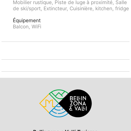
Mobilier rustique, Piste de luge à proximité, Salle
centre sportif 400 m, téléphérique 500 m, train de
de ski/sport, Extincteur, Cuisinière, kitchen, fridge
montagne 30 m, remontées mécaniques 15 m. Arrêt
du ski-bus 50 m.
Équipement
Balcon, WiFi