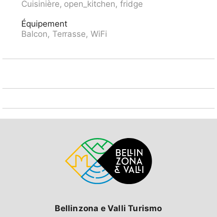
Cuisinière, open_kitchen, fridge
supermarché 4 km, restaurant 4 km, arrêt de bus 100
m. Téléphérique 20 km, remontées mécaniques 20
Équipement
km. Les domaines skiables de renommée sont
Balcon, Terrasse, WiFi
facilement accessibles: Klosters/Davos 20 km,
Fideriser Heuberge 20 km. Veuillez noter: voiture
recommandée.
Bellinzona e Valli Turismo