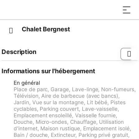
Chalet Bergnest
Description
Mittellunden à 20 km de Klosters: Maison individuelle
accueillante, rustique "Chalet Bergnest", 830 m au
Informations sur l'hébergement
dessus du niveau de la mer, de 3 étages, année de
En général
construction 1990, rénovée en 2010. En bordure de la
Place de parc, Garage, Lave-linge, Non-fumeurs,
localité, à 4 km du centre de Schiers, situation
Télévision, Aire de barbecue (avec bancs),
tranquille, ensoleillée, surélevée sur un versant. A
Jardin, Vue sur la montagne, Lit bébé, Pistes
usage privé: terrain, jardin. Infrastructures de la
cyclables, Parking couvert, Lave-vaisselle,
Maison: réduit pour bicyclettes, local pour les skis,
Emplacement ensoleillé, Vaisselle fournie,
chauffage central, lave-linge, sèche-linge. Accès en
Douche, Micro-ondes, Chauffage, Utilisation
voiture jusqu'à la maison (route de montagne). Place
d'internet, Maison rustique, Emplacement isolé,
de parking près de la maison, garage individuel.
Bain / douche, Extincteur, Parking privé gratuit,
Magasins 4 km, magasin d'alimentation 4 km,