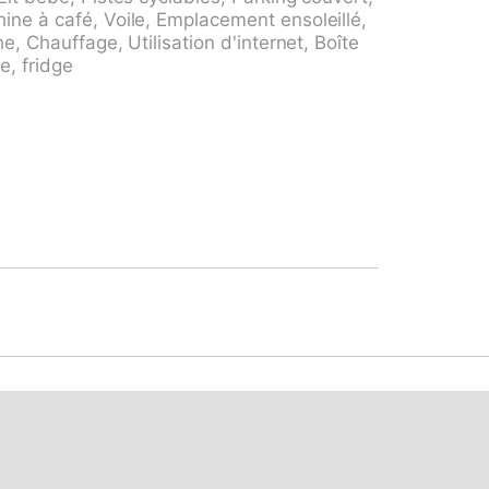
, parking public 350 m possible dans la rue
ne à café, Voile, Emplacement ensoleillé,
ins 850 m, magasin d'alimentation,
e, Chauffage, Utilisation d'internet, Boîte
m, restaurant 150 m, boulangerie 230 m,
e, fridge
5 minutes à pieds, arrêt de bus "Ascona le
BB-CFF Locarno-Muralto" 4.3 km, plage de
agée 750 m, baignade en lac "Lago
rrain de golf (18 trous) 800 m, tennis,
: Mercato Intra, Cannobio IT, Mercato
ia, Moon & Star, Jazz Festival, Lido und
renommée sont facilement accessibles:
mpra. Les lacs connus sont facilement
, Lago di Como. Région de randonnées:
Centovalli, Valle Verzasca,Valle
rencée CH6612.100 est située sur le même
nt aménagés individuellement.
gné "Brugaro" à 500m du Lido, de la