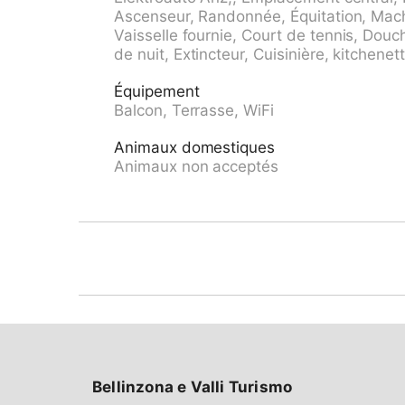
de la maison, parking public couvert à 600 m
Ascenseur, Randonnée, Équitation, Machi
en sus. Borne de recharge électrique. Magas
Vaisselle fournie, Court de tennis, Douch
supermarché 200 m, centre commercial 1.2 k
de nuit, Extincteur, Cuisinière, kitchenett
café 200 m, zone piétonne 850 m, centre à 1
scuole - Linie 1" 210 m, gare ferroviaire "S
Équipement
sable "Bagno Pubblico Ascona", plage amén
Balcon, Terrasse, WiFi
Maggiore" 650 m, lac Lago Maggiore 650 m. Te
golf miniature 400 m. Attractions à proximité
Animaux domestiques
Ascona, Locarno, Mercato Luino, IT, Falconer
Animaux non acceptés
Salina, Locarno. Les domaines skiables de 
Bosco Gurin, Nara, Airolo, Campo Blenio, Ca
accessibles: Lago Maggiore, Lago di Lugano
Cardada, Tamaro, Monte Verità, Vallemaggia, 
Onsernone. Veuillez noter: la propriété réfé
terrain. Toutes les maisons/appartements so
L'appartement se trouve dans le quartier soi
promenade et du mini-golf.
Bellinzona e Valli Turismo