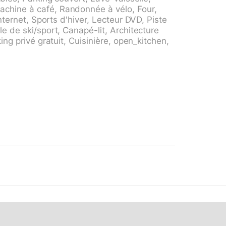
voiture jusqu'à la maison. En hiver 4x4
chine à café, Randonnée à vélo, Four,
ces limité) près de la maison, en hiver 30
nternet, Sports d'hiver, Lecteur DVD, Piste
ison. Magasins 500 m, magasin
e de ski/sport, Canapé-lit, Architecture
ie 500 m, arrêt du bus 500 m, gare
ing privé gratuit, Cuisinière, open_kitchen,
lac Vierwaldstätersee 6 km. Golf miniature
uis la maison 1 m, train de montagne 300
nserhorn (Cabriobahn), Bürgerstock,
mmetten, Tritt - Hütte 1600 m.ü.M. Les
ent accessibles: Stockhütte 7 km,
connus sont facilement accessibles:
ergsee. Région de randonnées: Route 1
ramarundwanderweg ca. 1,5h, Route 6
er: voiture recommandée. Adapté(e) aux
nnes conditions d'enneigement, accès à ski
son. La photo ne montre qu’un exemple de
 sont également proposés à la location
 référencée CH6376.400 est située sur le