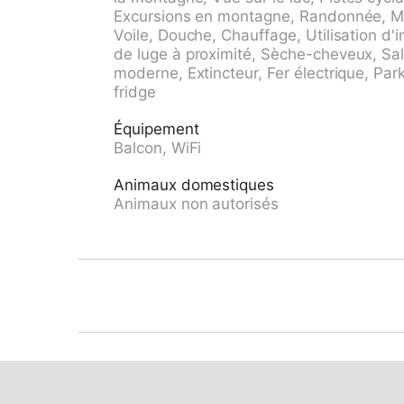
commun, en sus), étendoir à linge. Accès en 
Excursions en montagne, Randonnée, Ma
recommandé. Place de parking (nombre de pla
Voile, Douche, Chauffage, Utilisation d'i
m garage en commun (en sus) près de la ma
de luge à proximité, Sèche-cheveux, Sall
d'alimentation, restaurant 300 m, boulanger
moderne, Extincteur, Fer électrique, Park
ferroviaire "Stans SBB" 12 km, piscine 6 km, 
fridge
6 km, chemins de randonnées pédestres dep
m. Attractions à proximité: Rigi, Pilatus, Sta
Équipement
Niederbauen, Glasi, Hergiswil, Bike-Arena, E
Balcon, WiFi
domaines skiables de renommée sont facilem
Klewenalp 19 km, Seelisberg 8 km. Les lacs 
Animaux domestiques
Vierwaldstättersee 4 km, Urnersee, Seelisb
Animaux non autorisés
Klewenalp-Stockhütte ca. 2h, Route 2 Pano
Klewenalp-Gitschenen ca. 3,5h. Veuillez not
familles, indiqué pour séniors. En cas de bo
jusqu'à la maison. Autoroute 5 km de la mai
location de vacances. D’autres appartements
dans cette maison de vacances. La propriété
même terrain.