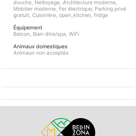
douche, Nettoyage, Architecture moderne,
supermarché, restaurant 350 m, bar 50 m, zone
Mobilier moderne, Fer électrique, Parking privé
piétonne 700 m, location de bicyclettes 400 m, centre
gratuit, Cuisinière, open_kitchen, fridge
à 6 minutes à pieds, arrêt du bus 250 m, piscine 1 km,
piscine couverte 1 km, centre thermal "Termali Salini &
Équipement
Spa Lido" 1 km, baignade en lac "Lago Maggiore" 1
Balcon, Bien-être/spa, WiFi
km. Terrain de golf (18 trous) 5.1 km, tennis 900 m,
golf miniature 700 m. Jeux pour enfants 1 m.
Animaux domestiques
Attractions à proximité: Falconeria Locarno 350 m,
Animaux non acceptés
Piazza Grande (Events) 900 m, Lido Locarno, Parco
Camelie 1 km, Madonna del Sasso 2.6 km, Lido di
Ascona 4.7 km, Splash and SPA. Rivera 25.4 km. Les
domaines skiables de renommée sont facilement
accessibles: Cardada, Bosco Gurin, Airolo, Amici del
NARA, Campo Blenio, Campra. Les lacs connus sont
facilement accessibles: Lago Maggiore, Lago di Como,
Lago di Lugano. Région de randonnées: Cardada -
Cimetta, Valle Verzasca, Monte Ceneri, Monte Verità,
Centovalli, Monte Tamaro. Veuillez noter: adapté(e)
aux familles, équipement pour bébés sur demande
(en sus). D’autres appartements sont également
proposés à la location dans cette maison de