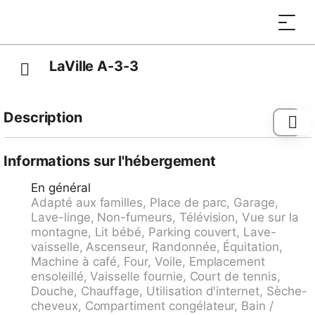
LaVille A-3-3
Description
Locarno: Immeuble moderne, confortable de 6
étages, année de construction 2015. Dans la localité,
Informations sur l'hébergement
à 700 m du centre de Piazza Grande - Locarno,
En général
situation ensoleillée, excellente situation: centrale
Adapté aux familles, Place de parc, Garage,
mais tranquille, à 1 km du lac, dans la verdure.
Lave-linge, Non-fumeurs, Télévision, Vue sur la
Infrastructures de la Maison: ascenseur, réduit pour
montagne, Lit bébé, Parking couvert, Lave-
bicyclettes, chauffage central. Change de linge (suppl.
vaisselle, Ascenseur, Randonnée, Équitation,
en sus). Changementde linge de toilette (suppl. en
Machine à café, Four, Voile, Emplacement
sus). Nettoyage possible (en sus). Accès en voiture
ensoleillé, Vaisselle fournie, Court de tennis,
jusqu'à la maison. Garage en commun près de la
Douche, Chauffage, Utilisation d'internet, Sèche-
maison. Dimension: hauteur 210 cm largeur 300 cm.
cheveux, Compartiment congélateur, Bain /
Magasins 500 m, magasin d'alimentation,