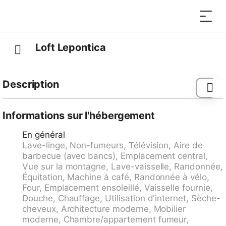
Loft Lepontica
Description
Leontica à 11 km de Malvaglia: Espace de travail
confortable et lumineux. Local pour vélos, recharge
Informations sur l'hébergement
vélo électrique à disposition et accès à l'eau pour le
En général
nettoyage. Belle petite résidence moderne "Loft
Lave-linge, Non-fumeurs, Télévision, Aire de
Lepontica", rénovée en 2023. 4 appartements dans la
barbecue (avec bancs), Emplacement central,
même entité. Au centre de Leontica, dans
Vue sur la montagne, Lave-vaisselle, Randonnée,
l'arrondissement Valle di Blenio, situation centrale,
Équitation, Machine à café, Randonnée à vélo,
ensoleillée, dans la verdure, orientée sud-est.
Four, Emplacement ensoleillé, Vaisselle fournie,
Infrastructures de la Maison: réduit pour bicyclettes,
Douche, Chauffage, Utilisation d'internet, Sèche-
blanchisserie, lave-linge, sèche-linge (en commun).
cheveux, Architecture moderne, Mobilier
Parking public 50 m. Magasin d'alimentation 2 km,
moderne, Chambre/appartement fumeur,
supermarché 6 km, restaurant 50 m, arrêt de bus