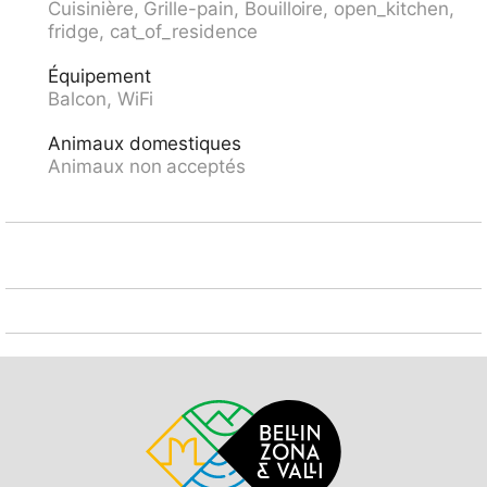
Cuisinière, Grille-pain, Bouilloire, open_kitchen,
"Leontica Chiesa 133" 90 m, gare ferroviaire "Biasca
fridge, cat_of_residence
FFS - SBB" 17.7 km. Chemins de randonnées
pédestres depuis la maison 30 m, télésiège 900 m,
Équipement
pistes de ski 1.5 km, location de ski 1.5 km. École de
Balcon, WiFi
ski 1.5 km. Attractions à proximité: Castelli di
Bellinzona UNESCO, Chiesa di Negrentino, Archivio
Animaux domestiques
Donetta, Castello di Seravalle, Museo della Valle di
Animaux non acceptés
Blenio, Splash & Spa. Les domaines skiables de
renommée sont facilement accessibles: Nara, Campo
Blenio, Campra, Airolo. Les lacs connus sont
facilement accessibles: Lago di Luzzone, Lago Retico,
Lago Maggiore (Locarno), Lago di Lugano. Région de
randonnées: Valle di Blenio, Nara, Val Malvaglia,
Lucomagno, Passi alpini. Veuillez noter: la propriété
référencée CH6715.35.1 est située sur le même
terrain.