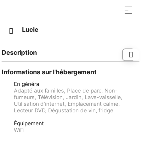
Lucie
Description
Tramway "Wabern" 49.3 km, arrêt de bus
"Adelboden, Mühleport" 98 m, gare ferroviaire
Informations sur l'hébergement
"Kandersteg" 8.3 km, ferry-boat "Faulensee (See)"
En général
23.2 km.
Adapté aux familles, Place de parc, Non-
fumeurs, Télévision, Jardin, Lave-vaisselle,
Utilisation d'internet, Emplacement calme,
Lecteur DVD, Dégustation de vin, fridge
Équipement
WiFi