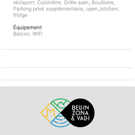
ski/sport, Cuisinière, Grille-pain, Bouilloire,
50 m, téléphérique, téléski, pistes de ski. Piste de
Parking privé supplémentaire, open_kitchen,
luge, jeux pour enfants 100 m. Les domaines skiables
fridge
de renommée sont facilement accessibles: Rigi
Staffel/Kaltbad. Les lacs connus sont facilement
Équipement
accessibles: Vierwaldstättersee 2 km. Région de
Balcon, WiFi
randonnées: Rigi. Veuillez noter: complexe de
vacances sans voiture. L'arrivée se fait par
téléphérique/télécabine.