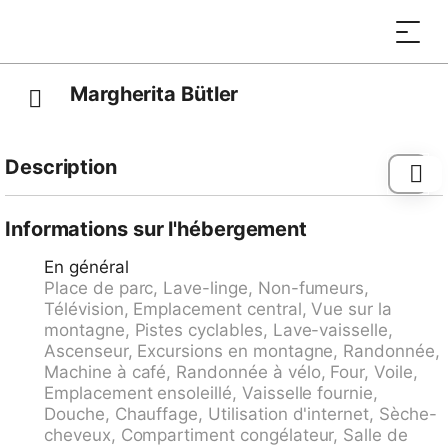
Margherita Bütler
Description
Immeuble accueillant 1'400 m au dessus du niveau de
la mer, de 3 étages. Au centre de Rigi Kaltbad,
Informations sur l'hébergement
situation centrale, tranquille, ensoleillée, à 100 m du
En général
domaine skiable. Infrastructures de la Maison:
Place de parc, Lave-linge, Non-fumeurs,
kiosque, ascenseur, local pour les skis, chauffage
Télévision, Emplacement central, Vue sur la
central, lave-linge, sèche-linge (en commun, en sus).
montagne, Pistes cyclables, Lave-vaisselle,
Accès en voiture jusqu'à 2 km de la maison. Place de
Ascenseur, Excursions en montagne, Randonnée,
parking (en sus) à 2 km. Magasin d'alimentation,
Machine à café, Randonnée à vélo, Four, Voile,
restaurant 50 m, arrêt de bus "Weggis, Seilbahn" 2
Emplacement ensoleillé, Vaisselle fournie,
km, gare ferroviaire "Rigi Kaltbad" 50 m, centre
Douche, Chauffage, Utilisation d'internet, Sèche-
thermal "Mineralbad & Spa Rigi Kaltbad" 100 m.
cheveux, Compartiment congélateur, Salle de
Chemins de randonnées pédestres depuis la maison