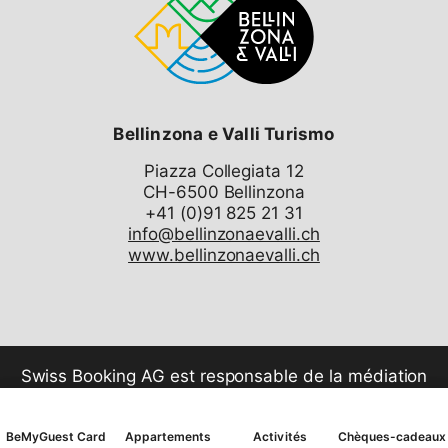
darunter an bekannte Chocolatiers, Marronai,
Eismacher und Gastronomen.
Die aktuelle Wechselausstellung
50 di voce 50 di
Blenio
, anlässlich des 50-jährigen Jubiläums der
ununterbrochenen Veröffentlichung der
Bellinzona e Valli Turismo
Monatszeitschrift
Voce di Blenio
, lässt die wichtigsten
Fakten und Momente des letzten halben Jahrhunderts
Piazza Collegiata 12
lebendig werden.
CH-6500 Bellinzona
info@bellinzonaevalli.ch
www.bellinzonaevalli.ch
Swiss Booking AG est responsable de la médiation
de tous les services dans la shop.
BeMyGuest Card
Appartements
Activités
Chèques-cadeaux