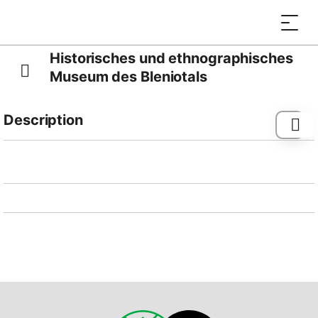
Historisches und ethnographisches
Museum des Bleniotals
Description
Das Historische und Ethnographische Museum des
Bleniotals hat zwei Standorte: einen in Lottigna und
einen in Olivone. Der Sitz von Lottigna ist in einem
prächtigen Gebäude aus dem 16. Jahrhundert
untergebracht, dessen Fassade mit den Wappen der
Vertreter der drei Urkantone - der Landvögte von Uri,
Schwyz und Nidwalden - bemalt ist, die von 1501 bis
1598 die Vogtei Blenio regierten.
Die Daueraustellung bewahrt Objekte auf, die sich auf
das bäuerliche Handwerk, die sakrale Kunst, die
Landwirtschaft und die Auswanderung von Blenio,