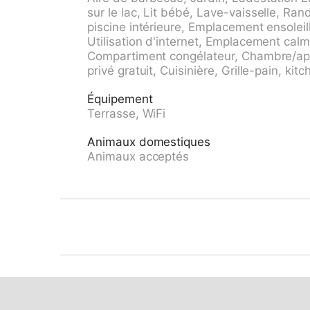
Infrastructures de la Maison: lave-linge. Acc
sur le lac, Lit bébé, Lave-vaisselle, Ra
montagne). Sentier en escalier (25 marches) 
piscine intérieure, Emplacement ensolei
la maison. Borne de recharge électrique. Mag
Utilisation d'internet, Emplacement ca
Attractions à proximité: Gandria-Porlezza-C
Compartiment congélateur, Chambre/app
Ponte Tresa, Luino IT, Outlet Foxtown, Mendr
privé gratuit, Cuisinière, Grille-pain, kitc
accessibles: Lago di Lugano, Lago di Como,
Monte Bré,Monte Tamaro und Splash+Spa, Sa
Équipement
Sentiero dell'olivo. Veuillez noter: voiture 
Terrasse, WiFi
équipement pour bébés sur demande (en sus
Animaux domestiques
Animaux acceptés