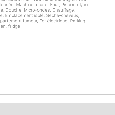
ès en voiture jusqu'à la maison (route de
ndonnée, Machine à café, Four, Piscine et/ou
jusqu'à la maison. Place de parking près de
llé, Douche, Micro-ondes, Chauffage,
asins 5 km, arrêt de bus "Linie 12" 5 m.
lme, Emplacement isolé, Sèche-cheveux,
omo, Swissminiatur, Melide, Mercato Como,
artement fumeur, Fer électrique, Parking
isio. Les lacs connus sont facilement
hen, fridge
 Lago Maggiore. Région de randonnées:
n Salvatore-Alpe Vicania - Morcote,
recommandée. Adapté(e) aux familles,
).