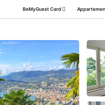
BeMyGuest Card
Appartemen