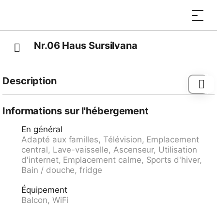
Nr.06 Haus Sursilvana
Description
Arrêt de bus "Lenzerheide/Lai, Central" 98 m, gare
ferroviaire "Tiefencastel" 7.4 km, ferry-boat "Chastè"
Informations sur l'hébergement
36.7 km.
En général
Adapté aux familles, Télévision, Emplacement
central, Lave-vaisselle, Ascenseur, Utilisation
d'internet, Emplacement calme, Sports d'hiver,
Bain / douche, fridge
Équipement
Balcon, WiFi